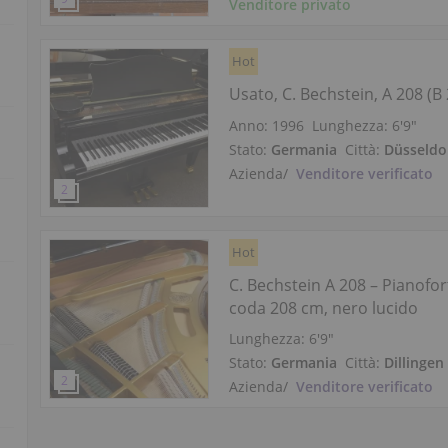
Venditore privato
Hot
Usato, C. Bechstein, A 208 (B
Anno: 1996
Lunghezza:
6′9″
Stato:
Germania
Città:
Düsseldo
Azienda
/
Venditore verificato
Hot
C. Bechstein A 208 – Pianofor
coda 208 cm, nero lucido
Lunghezza:
6′9″
Stato:
Germania
Città:
Dillingen
Azienda
/
Venditore verificato