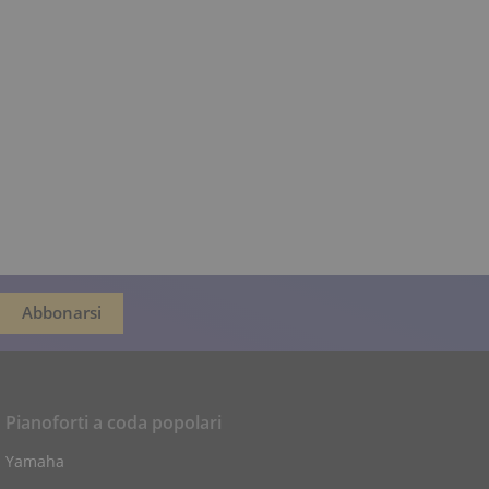
Pianoforti a coda popolari
Yamaha