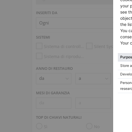
INSERITI DA
SISTEMI
Sistema di controllo dell’umidità
Silent System
Sistema di riproduzione (es. Disklavier, PianoDisc)
ANNO DI RESTAURO
MESI DI GARANZIA
TOP DI CHIAVI NATURALI
Sì
No