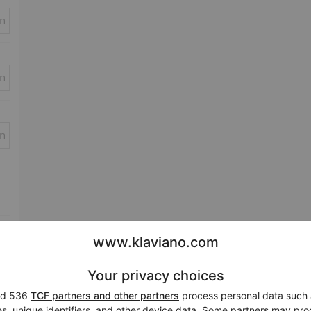
in
in
in