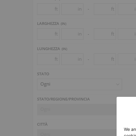
ft
in
ft
-
LARGHEZZA
(
IN
)
ft
in
ft
-
LUNGHEZZA
(
IN
)
ft
in
ft
-
STATO
Ogni
STATO/REGIONE/PROVINCIA
Ogni
CITTÀ
Ogni