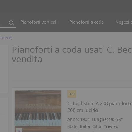
Pianoforti verticali
Pianoforti a coda
Negozi d
 (B 208)
Pianoforti a coda usati C. Bec
vendita
Hot
C. Bechstein A 208 pianofort
208 cm lucido
Anno: 1904
Lunghezza:
6′9″
Stato:
Italia
Città:
Treviso