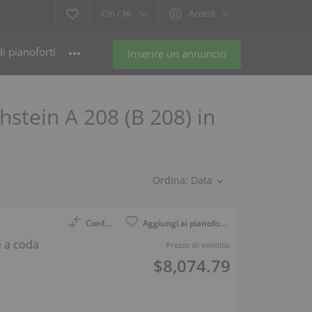
Cm /
In
Accedi
i pianoforti
Inserire un annuncio
hstein A 208 (B 208) in
Ordina:
Data
Confronto
Aggiungi ai pianoforti osservati
e a coda
Prezzo di vendita:
$8,074.79