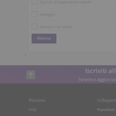
Opzioni di pagamento rateale
Noleggio
Annunci con video
\
Iscriviti a
Tenetevi aggiornati
Klaviano
Collegam
FAQ
Pianoforti 