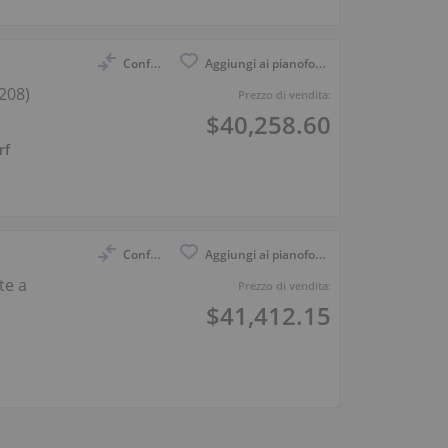
Confronto
Aggiungi ai pianoforti osservati
 208)
Prezzo di vendita:
$40,258.60
rf
Confronto
Aggiungi ai pianoforti osservati
te a
Prezzo di vendita:
$41,412.15