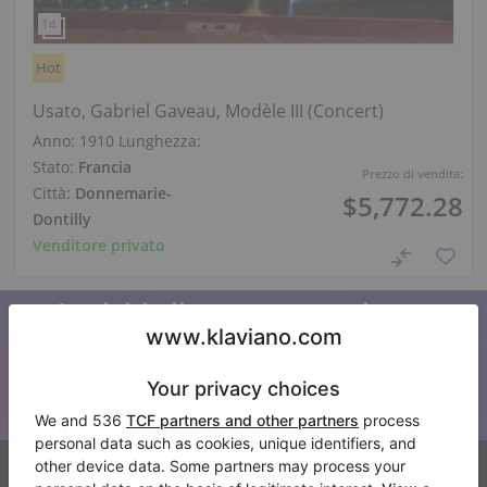
Hot
Usato, Gabriel Gaveau, Modèle III (Concert)
Anno: 1910
Lunghezza:
Stato:
Francia
Prezzo di vendita:
Città:
Donnemarie-
$5,772.28
Dontilly
Venditore privato
Iscriviti alla nostra newsletter
Tenetevi aggiornati su tutte le novità di Klaviano