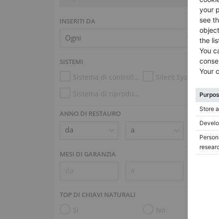
INSERITI DA
SISTEMI
Sistema di controllo dell’umidità
Silent System
Sistema di riproduzione (es. Disklavier, PianoDisc)
ANNO DI RESTAURO
MESI DI GARANZIA
TOP DI CHIAVI NATURALI
Sì
No