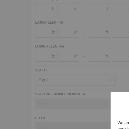
ft
in
ft
-
LARGHEZZA
(
IN
)
ft
in
ft
-
LUNGHEZZA
(
IN
)
ft
in
ft
-
STATO
Ogni
STATO/REGIONE/PROVINCIA
Ogni
CITTÀ
Ogni