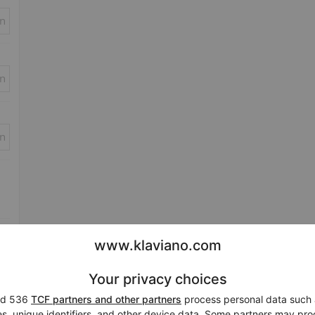
in
in
in