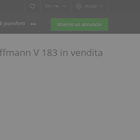
Cm /
In
Accedi
i pianoforti
Inserire un annuncio
offmann V 183 in vendita