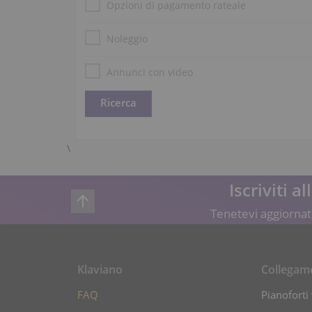
Opzioni di pagamento rateale
Noleggio
Annunci con video
\
Iscriviti a
Tenetevi aggiornati
Klaviano
Collegam
FAQ
Pianoforti 