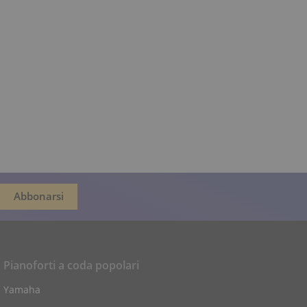
Pianoforti a coda popolari
Yamaha