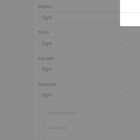
PEDALI
TASTI
COLORE
FINITURA
Dopo restauro
Garanzia