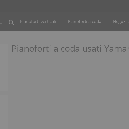
Pianoforti verticali
Pianoforti a coda
Negozi d
Pianoforti a coda usati Yama