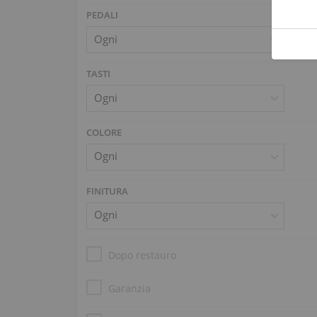
PEDALI
TASTI
COLORE
FINITURA
Dopo restauro
Garanzia