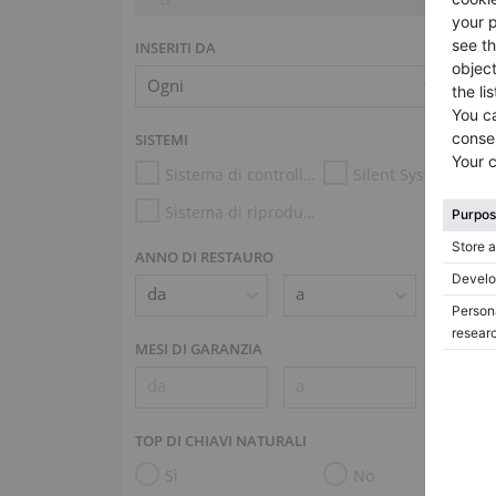
INSERITI DA
SISTEMI
Sistema di controllo dell’umidità
Silent System
Sistema di riproduzione (es. Disklavier, PianoDisc)
ANNO DI RESTAURO
MESI DI GARANZIA
TOP DI CHIAVI NATURALI
Sì
No