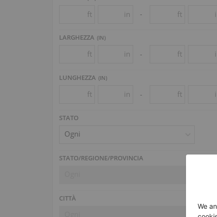
ft
in
ft
-
LARGHEZZA
(
IN
)
ft
in
ft
-
LUNGHEZZA
(
IN
)
ft
in
ft
-
STATO
Ogni
STATO/REGIONE/PROVINCIA
Ogni
CITTÀ
Ogni