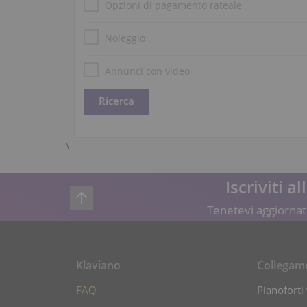
Opzioni di pagamento rateale
Noleggio
Annunci con video
\
Iscriviti a
Tenetevi aggiornati
Klaviano
Collegam
FAQ
Pianoforti 