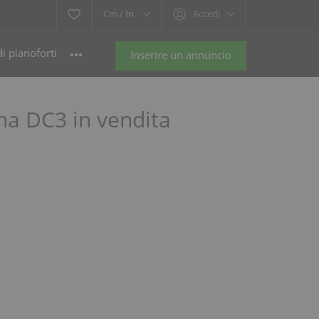
Cm /
In
Accedi
i pianoforti
Inserire un annuncio
ha DC3 in vendita