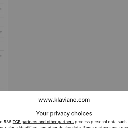
in
in
in