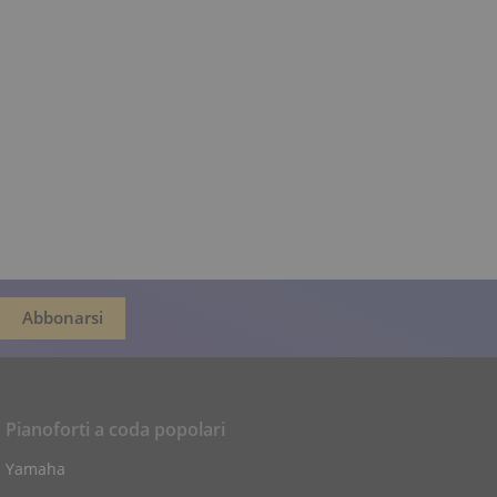
Pianoforti a coda popolari
Yamaha