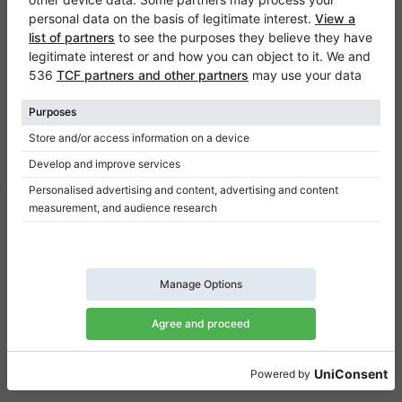
Klaviano
FAQ
Contatto
Chi siamo
Scrivi una recensione
Regolamento
Politica della privacy
Impostazioni per il consenso
Collegamenti
Pianoforti verticali in vendita