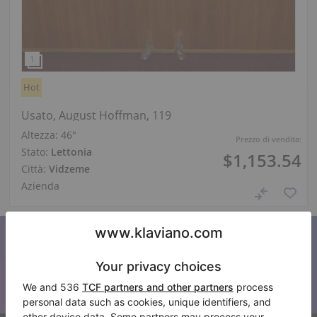
Hot
Usato, August Hoffman, 119
Altezza:
46″
Prezzo di vendita:
Stato:
Lettonia
$1,153.54
Città:
Vidzeme
Azienda
Iscriviti alla nostra newsletter
Tenetevi aggiornati su tutte le novità di Klaviano