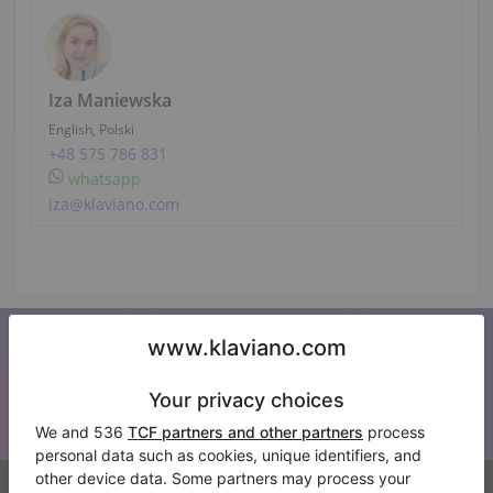
Iza Maniewska
English, Polski
+48 575 786 831
whatsapp
iza@klaviano.com
Iscriviti alla nostra newsletter
Tenetevi aggiornati su tutte le novità di Klaviano