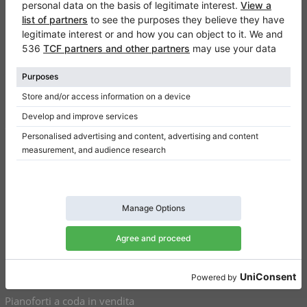
Klaviano
FAQ
Contatto
Chi siamo
Scrivi una recensione
Regolamento
Politica della privacy
Impostazioni per il consenso
Collegamenti
Pianoforti verticali in vendita
Pianoforti a coda in vendita