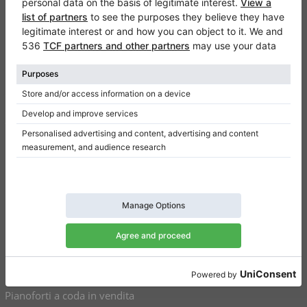
Klaviano
FAQ
Contatto
Chi siamo
Scrivi una recensione
Regolamento
Politica della privacy
Impostazioni per il consenso
Collegamenti
Pianoforti verticali in vendita
Pianoforti a coda in vendita