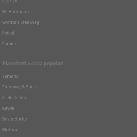
Feurich
W. Hoffmann
Grotrian Steinweg
Petrof
Samick
Pianoforti a coda popolari
Yamaha
Steinway & Sons
C. Bechstein
Kawai
Bosendorfer
Blüthner