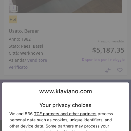
Hot
Usato, Berger
Anno: 1982
Prezzo di vendita:
Stato:
Paesi Bassi
$5,187.35
Città:
Werkhoven
Disponibile per il noleggio
Azienda
/
Venditore
verificato
Iscriviti alla nostra newsletter
Tenetevi aggiornati su tutte le novità di Klaviano