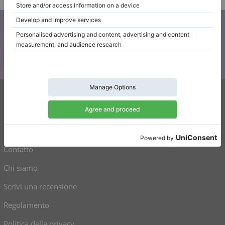
Iscriviti alla nostra newsletter
Tenetevi aggiornati su tutte le novità di Klaviano
Klaviano
FAQ
Contatto
Chi siamo
Scrivi una recensione
Regolamento
Politica della privacy