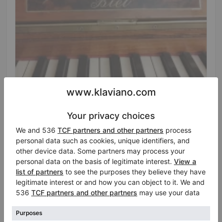
Hot
Burger & Jacobi 132 — verticale d'epoca
funzionante
Anno: 1883
Altezza:
51″
Prezzo di vendita:
Stato:
Italia
$1,154.97
Città:
Monza
Venditore privato