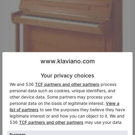
Hot
Nuovo, C. Bechstein, Classic 124
Altezza:
48″
Stato:
Stati Uniti
Chiedendo il prezzo
Città:
Bloomingdale