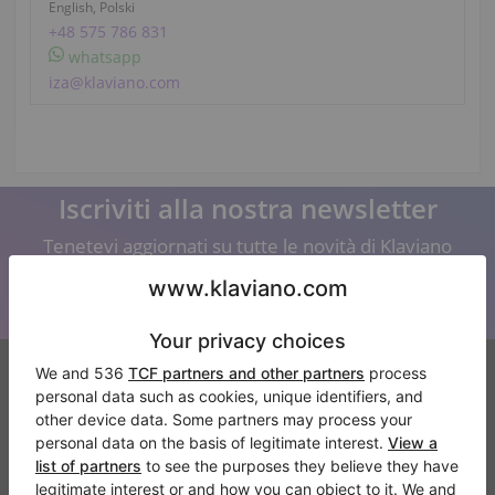
English, Polski
+48 575 786 831
whatsapp
iza@klaviano.com
Iscriviti alla nostra newsletter
Tenetevi aggiornati su tutte le novità di Klaviano
Klaviano
FAQ
Contatto