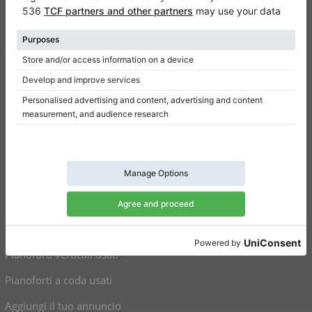
Chi siamo
Scrivi una recensione
Regolamento
Politica della privacy
Impostazioni per il consenso
Collegamenti
Pianoforti verticali in vendita
Pianoforti a coda in vendita
Pianoforti verticali usati
Pianoforti a coda usati
Aggiungi il tuo annuncio