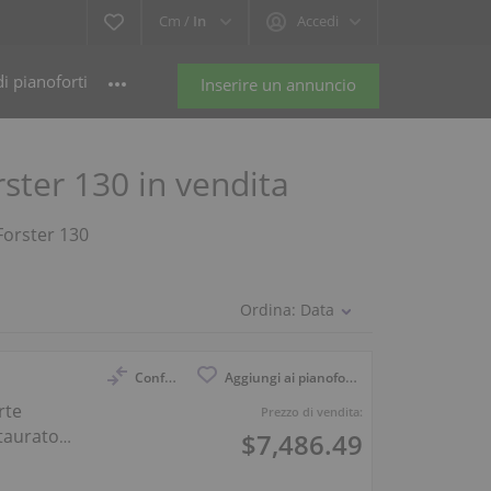
Cm /
In
Accedi
i pianoforti
Inserire un annuncio
rster 130 in vendita
 Forster 130
Ordina:
Data
Confronto
Aggiungi ai pianoforti osservati
rte
Prezzo di vendita:
taurato
$7,486.49