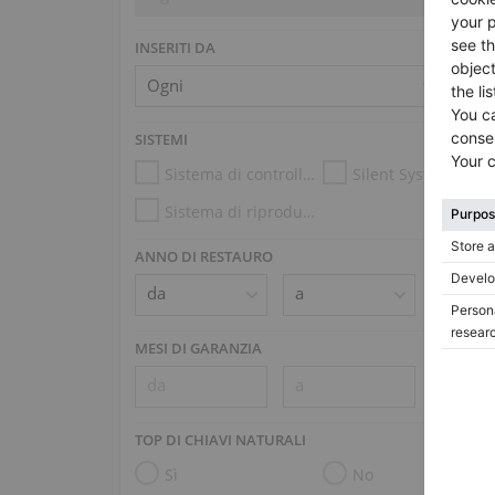
INSERITI DA
SISTEMI
Sistema di controllo dell’umidità
Silent System
Sistema di riproduzione (es. Disklavier, PianoDisc)
ANNO DI RESTAURO
MESI DI GARANZIA
TOP DI CHIAVI NATURALI
Sì
No