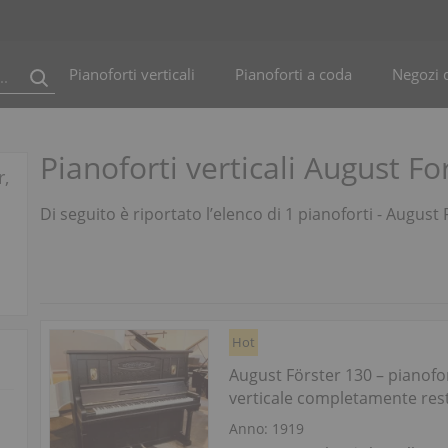
Pianoforti verticali
Pianoforti a coda
Negozi d
Pianoforti verticali August Fo
r,
Di seguito è riportato l’elenco di 1 pianoforti - August
Hot
August Förster 130 – pianofo
verticale completamente res
dal suono potente
Anno: 1919