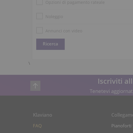
Opzioni di pagamento rateale
Noleggio
Annunci con video
\
Iscriviti a
Tenetevi aggiornati
Klaviano
Collegam
FAQ
Pianoforti 