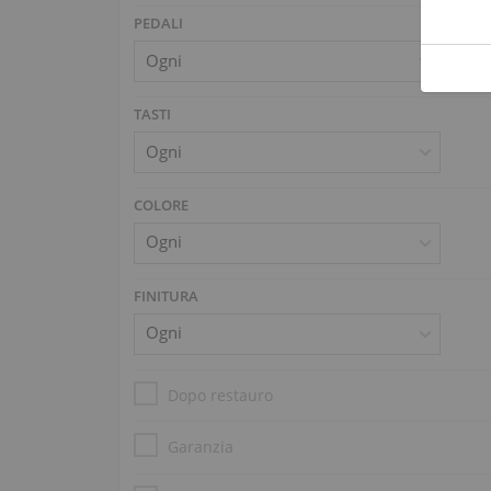
PEDALI
TASTI
COLORE
FINITURA
Dopo restauro
Garanzia