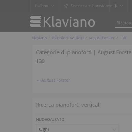
$
Italiano
Selezionare la posizione
Klaviano
Pianoforti verticali
August Forster
130
Categorie di pianoforti | August Forste
130
← August Forster
Ricerca pianoforti verticali
NUOVO/USATO