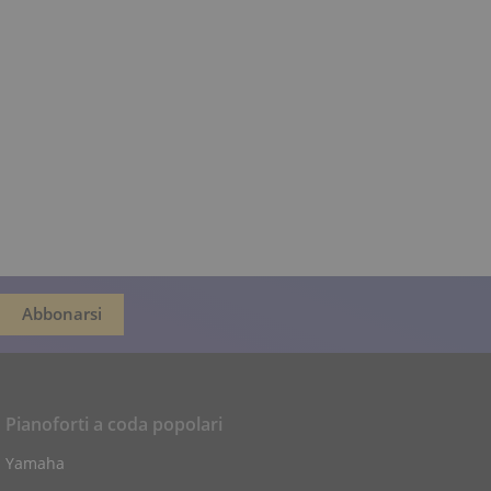
Pianoforti a coda popolari
Yamaha