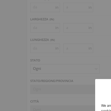
in
in
LARGHEZZA
(
IN
)
in
in
LUNGHEZZA
(
IN
)
in
in
STATO
Ogni
STATO/REGIONE/PROVINCIA
Ogni
CITTÀ
Ogni