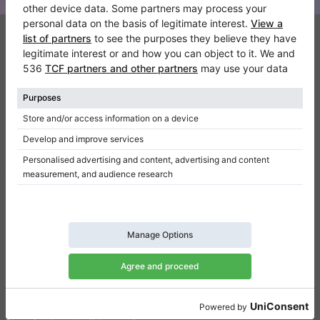
Klaviano
FAQ
Contatto
Chi siamo
Scrivi una recensione
Regolamento
Politica della privacy
Impostazioni per il consenso
Collegamenti