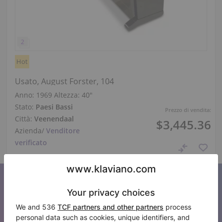
Hot
Usato, August Forster, 104
Anno: 1969
Altezza:
40″
Stato:
Paesi Bassi
Prezzo di vendita:
Città:
Veenendaal
$3,445.36
Azienda
/
Venditore
verificato
Iscriviti alla nostra newsletter
Tenetevi aggiornati su tutte le novità di Klaviano