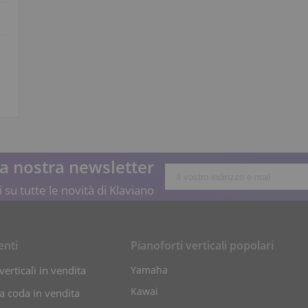
lla nostra newsletter
 su tutte le novità di Klaviano
enti
Pianoforti verticali popolari
verticali in vendita
Yamaha
Kawai
 a coda in vendita