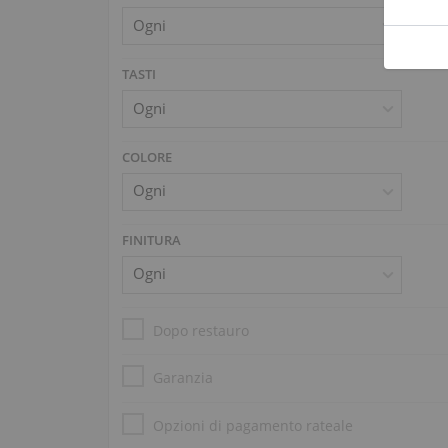
TASTI
COLORE
FINITURA
Dopo restauro
Garanzia
Opzioni di pagamento rateale