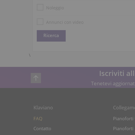
Noleggio
Annunci con video
\
Iscriviti a
Tenetevi aggiornati
Klaviano
Collegam
FAQ
Pianoforti 
Contatto
Pianoforti