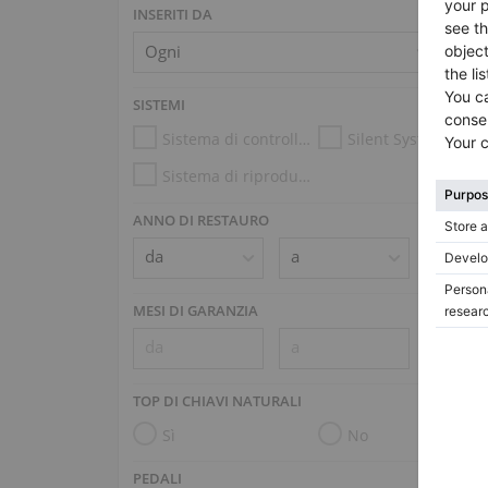
INSERITI DA
SISTEMI
Sistema di controllo dell’umidità
Silent System
Sistema di riproduzione (es. Disklavier, PianoDisc)
ANNO DI RESTAURO
MESI DI GARANZIA
TOP DI CHIAVI NATURALI
Sì
No
PEDALI