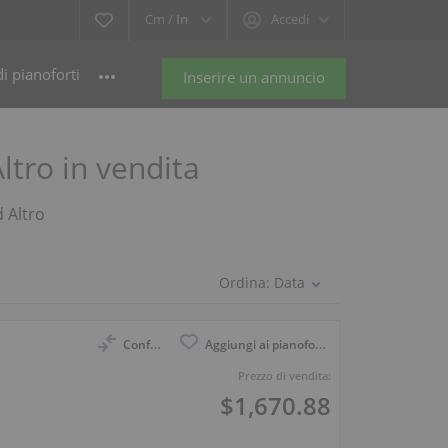
Cm /
In
Accedi
i pianoforti
Inserire un annuncio
Altro in vendita
d Altro
Ordina:
Data
Confronto
Aggiungi ai pianoforti osservati
Prezzo di vendita:
$1,670.88