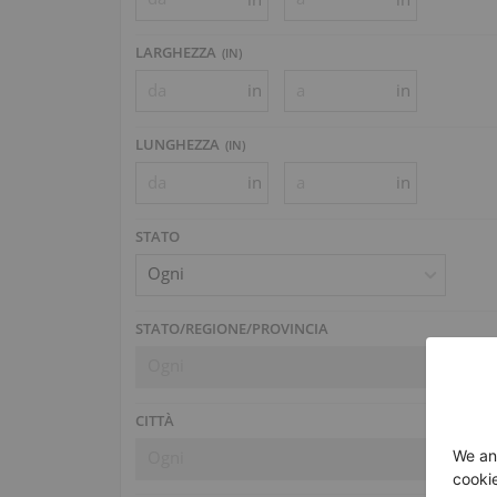
LARGHEZZA
(
IN
)
in
in
LUNGHEZZA
(
IN
)
in
in
STATO
Ogni
STATO/REGIONE/PROVINCIA
Ogni
CITTÀ
Ogni