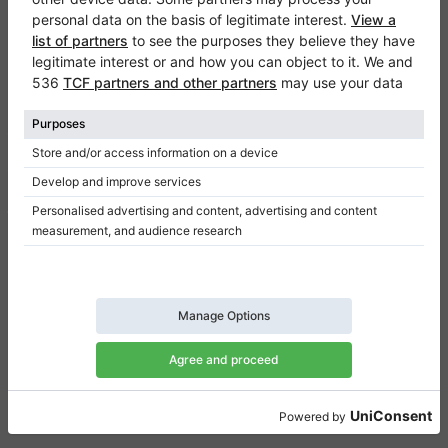
Klaviano
FAQ
Contatto
Chi siamo
Scrivi una recensione
Regolamento
Politica della privacy
Impostazioni per il consenso
Collegamenti
Pianoforti verticali in vendita