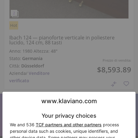
Hot
Ibach 124 — pianoforte verticale in poliestere
lucido, 124 cm, 88 tasti
Anno: 1980
Altezza:
48″
Stato:
Germania
Prezzo di vendita:
Città:
Düsseldorf
$8,593.89
Azienda
/
Venditore
verificato
Iscriviti alla nostra newsletter
Tenetevi aggiornati su tutte le novità di Klaviano