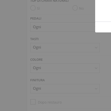
TOP DI CHIAVI NATURALI
Sì
No
PEDALI
TASTI
COLORE
FINITURA
Dopo restauro