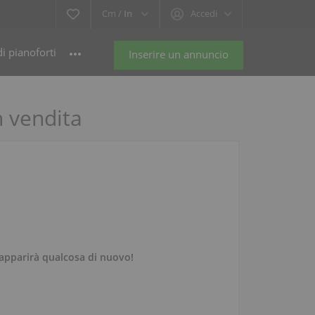
Cm /
In
Accedi
i pianoforti
Inserire un annuncio
n vendita
apparirà qualcosa di nuovo!