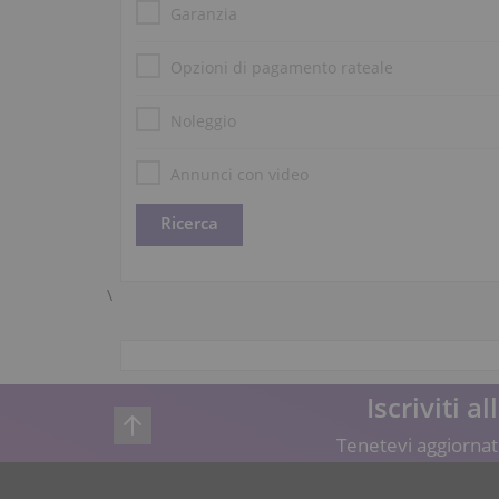
Garanzia
Opzioni di pagamento rateale
Noleggio
Annunci con video
\
Iscriviti a
Tenetevi aggiornati