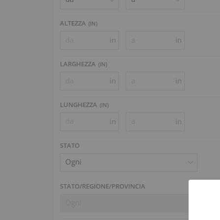
ALTEZZA
(
IN
)
in
in
LARGHEZZA
(
IN
)
in
in
LUNGHEZZA
(
IN
)
in
in
STATO
Ogni
STATO/REGIONE/PROVINCIA
Ogni