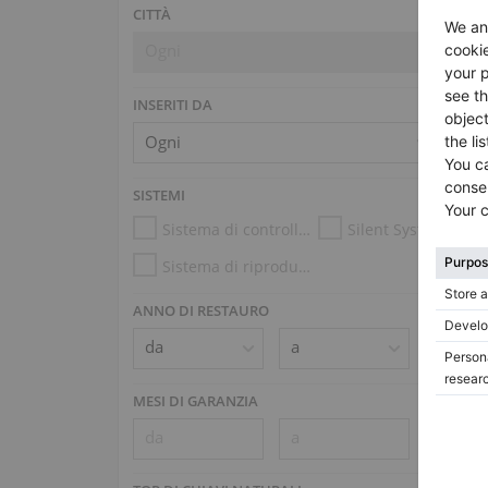
CITTÀ
Ogni
INSERITI DA
SISTEMI
Sistema di controllo dell’umidità
Silent System
Sistema di riproduzione (es. Disklavier, PianoDisc)
ANNO DI RESTAURO
MESI DI GARANZIA