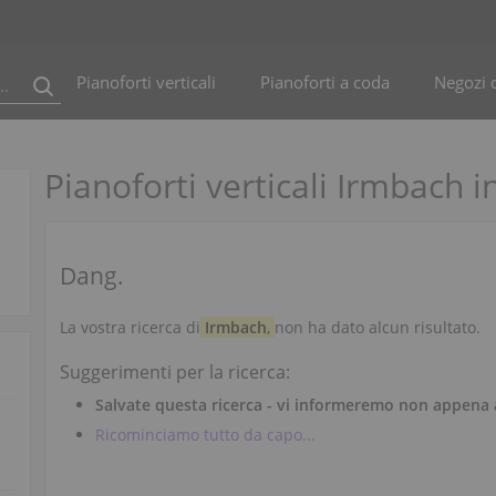
Pianoforti verticali
Pianoforti a coda
Negozi d
Pianoforti verticali Irmbach i
Dang.
La vostra ricerca di
Irmbach
,
non ha dato alcun risultato.
Suggerimenti per la ricerca:
Salvate questa ricerca - vi informeremo non appena 
Ricominciamo tutto da capo...