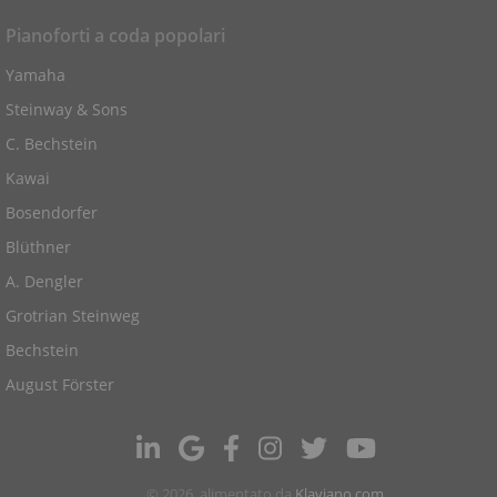
Pianoforti a coda popolari
Yamaha
Steinway & Sons
C. Bechstein
Kawai
Bosendorfer
Blüthner
A. Dengler
Grotrian Steinweg
Bechstein
August Förster
© 2026, alimentato da
Klaviano.com