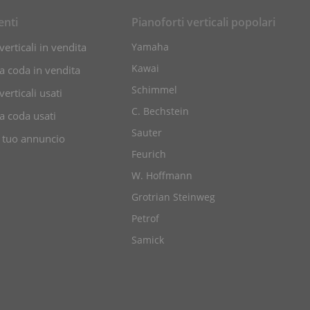
enti
Pianoforti verticali popolari
verticali in vendita
Yamaha
Kawai
 a coda in vendita
Schimmel
verticali usati
C. Bechstein
 a coda usati
Sauter
l tuo annuncio
Feurich
W. Hoffmann
Grotrian Steinweg
Petrof
Samick