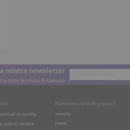
lla nostra newsletter
 su tutte le novità di Klaviano
enti
Pianoforti verticali popolari
verticali in vendita
Yamaha
Kawai
 a coda in vendita