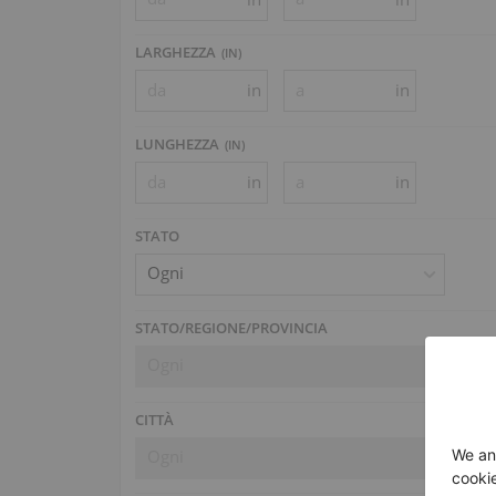
LARGHEZZA
(
IN
)
in
in
LUNGHEZZA
(
IN
)
in
in
STATO
Ogni
STATO/REGIONE/PROVINCIA
Ogni
CITTÀ
Ogni