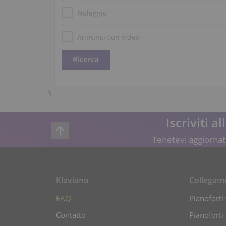
Noleggio
Annunci con video
\
Iscriviti a
Tenetevi aggiornati
Klaviano
Collegam
FAQ
Pianoforti 
Contatto
Pianoforti