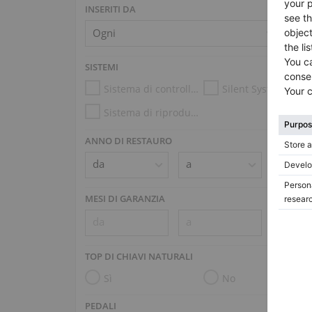
INSERITI DA
SISTEMI
Sistema di controllo dell’umidità
Silent System
Sistema di riproduzione (es. Disklavier, PianoDisc)
ANNO DI RESTAURO
MESI DI GARANZIA
TOP DI CHIAVI NATURALI
Sì
No
PEDALI