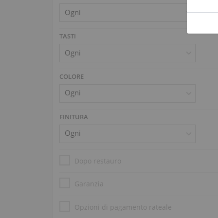
TASTI
COLORE
FINITURA
Dopo restauro
Garanzia
Opzioni di pagamento rateale