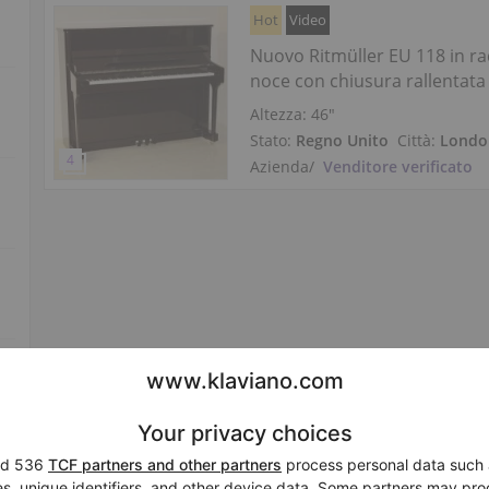
Hot
Video
Nuovo Ritmüller EU 118 in ra
noce con chiusura rallentata
Altezza:
46″
Stato:
Regno Unito
Città:
Londo
Azienda
/
Venditore verificato