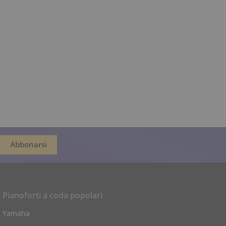
Pianoforti a coda popolari
Yamaha