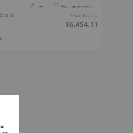
Confronto
Aggiungi ai pianoforti osservati
dica di
Prezzo di vendita:
$6,454.11
n