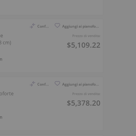
Confronto
Aggiungi ai pianoforti osservati
te
Prezzo di vendita:
18 cm)
$5,109.22
n
Confronto
Aggiungi ai pianoforti osservati
noforte
Prezzo di vendita:
$5,378.20
n