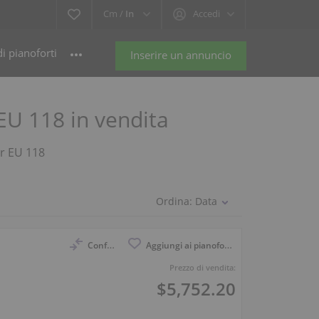
Cm /
In
Accedi
i pianoforti
Inserire un annuncio
 EU 118 in vendita
er EU 118
Ordina:
Data
Confronto
Aggiungi ai pianoforti osservati
Prezzo di vendita:
$5,752.20