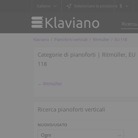
$
Italiano
Selezionare la posizione
Klaviano
Pianoforti verticali
Ritmüller
EU 118
Categorie di pianoforti | Ritmüller, EU
118
← Ritmüller
Ricerca pianoforti verticali
NUOVO/USATO