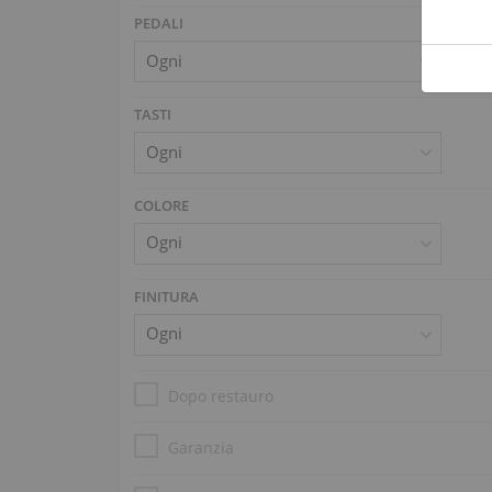
PEDALI
TASTI
COLORE
FINITURA
Dopo restauro
Garanzia