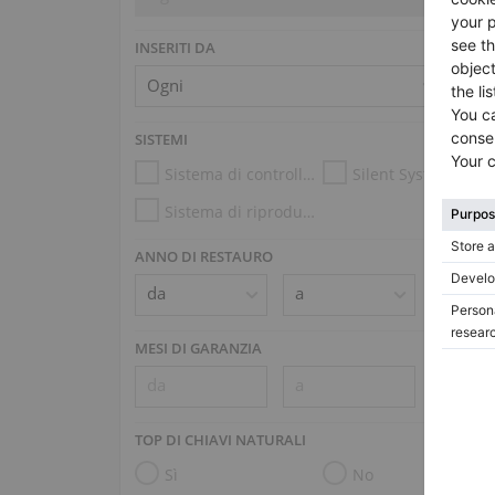
INSERITI DA
SISTEMI
Sistema di controllo dell’umidità
Silent System
Sistema di riproduzione (es. Disklavier, PianoDisc)
ANNO DI RESTAURO
MESI DI GARANZIA
TOP DI CHIAVI NATURALI
Sì
No