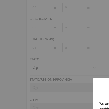
in
in
LARGHEZZA
(
IN
)
in
in
LUNGHEZZA
(
IN
)
in
in
STATO
Ogni
STATO/REGIONE/PROVINCIA
Ogni
CITTÀ
Ogni