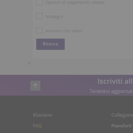
Opzioni di pagamento rateale
Noleggio
Annunci con video
\
Iscriviti a
Tenetevi aggiornati
Klaviano
Collegam
FAQ
Pianoforti 