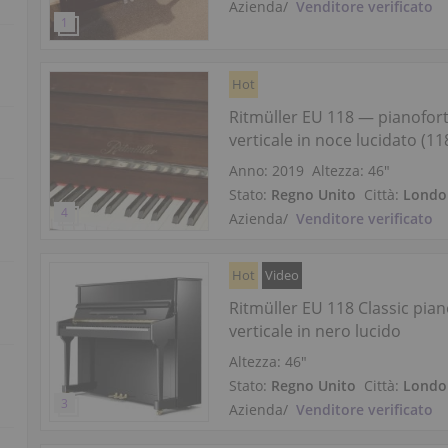
Azienda
/
Venditore verificato
Hot
Ritmüller EU 118 — pianofor
verticale in noce lucidato (1
Anno: 2019
Altezza:
46″
Stato:
Regno Unito
Città:
Londo
Azienda
/
Venditore verificato
Hot
Video
Ritmüller EU 118 Classic pia
verticale in nero lucido
Altezza:
46″
Stato:
Regno Unito
Città:
Londo
Azienda
/
Venditore verificato