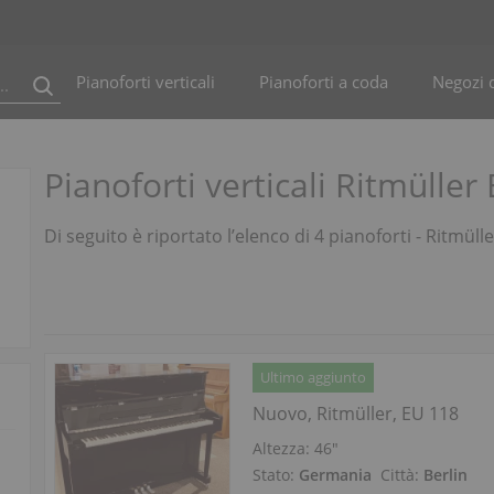
Pianoforti verticali
Pianoforti a coda
Negozi d
Pianoforti verticali Ritmüller
Di seguito è riportato l’elenco di 4 pianoforti - Ritmüll
Ultimo aggiunto
Nuovo, Ritmüller, EU 118
Altezza:
46″
Stato:
Germania
Città:
Berlin