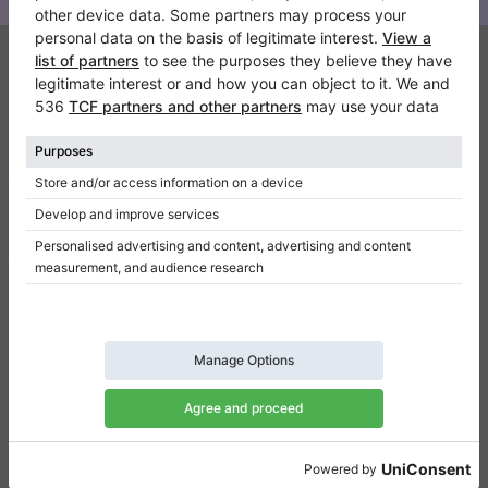
Klaviano
FAQ
Contatto
Chi siamo
Scrivi una recensione
Regolamento
Politica della privacy
Impostazioni per il consenso
Collegamenti