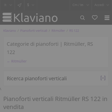
$
Cm /
In
Accedi
Klaviano
Pianoforti verticali
Ritmüller
RS 122
Categorie di pianoforti | Ritmüller, RS
122
← Ritmüller
Ricerca pianoforti verticali
\
Pianoforti verticali Ritmüller RS 122 in
vendita