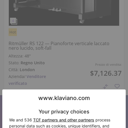
Hot
Ritmüller RS 122 — Pianoforte verticale laccato
nero lucido, soft‑fall
Altezza:
48″
Stato:
Regno Unito
Prezzo di vendita:
Città:
London
$7,126.37
Azienda
/
Venditore
verificato
Iscriviti alla nostra newsletter
Tenetevi aggiornati su tutte le novità di Klaviano