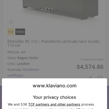
Hot
Video
Ritmüller RC 112 – Pianoforte verticale nero lucido,
112 cm
Altezza:
44″
Stato:
Regno Unito
Prezzo di vendita:
Città:
London
$4,574.86
Azienda
/
Venditore
verificato
Iscriviti alla nostra newsletter
Tenetevi aggiornati su tutte le novità di Klaviano