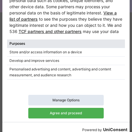
Klaviano
FAQ
Contatto
Chi siamo
Scrivi una recensione
Regolamento
Politica della privacy
Impostazioni per il consenso
Collegamenti