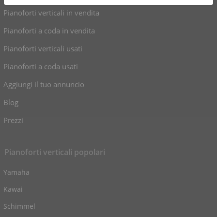
Pianoforti verticali in vendita
Pianoforti a coda in vendita
Pianoforti verticali usati
Pianoforti a coda usati
Aggiungi il tuo annuncio
Blog
Prezzi
Pianoforti verticali popolari
Yamaha
Kawai
Schimmel