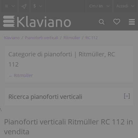
$
Cm /
In
Accedi
Klaviano
Pianoforti verticali
Ritmüller
RC 112
Categorie di pianoforti | Ritmüller, RC
112
← Ritmüller
Ricerca pianoforti verticali
\
Pianoforti verticali Ritmüller RC 112 in
vendita