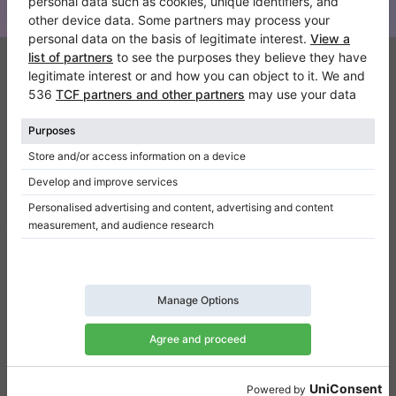
Klaviano
FAQ
Contatto
Chi siamo
Scrivi una recensione
Regolamento
Politica della privacy
Impostazioni per il consenso
Collegamenti