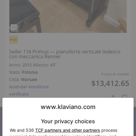
Hot
Seiler 116 Primus — pianoforte verticale tedesco
con meccanica Renner
Anno: 2015
Altezza:
45″
Stato:
Polonia
Prezzo di vendita:
Città:
Warsaw
$13,412.65
Azienda
/
Venditore
verificato
Iscriviti alla nostra newsletter
Tenetevi aggiornati su tutte le novità di Klaviano