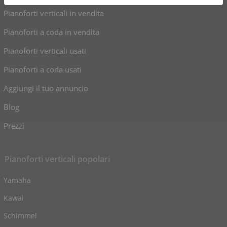
Pianoforti verticali in vendita
Pianoforti a coda in vendita
Pianoforti verticali usati
Pianoforti a coda usati
Aggiungi il tuo annuncio
Blog
Prezzi
Pianoforti verticali popolari
Yamaha
Kawai
Schimmel