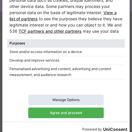
Klaviano
FAQ
Contatto
Chi siamo
Scrivi una recensione
Regolamento
Politica della privacy
Impostazioni per il consenso
Collegamenti