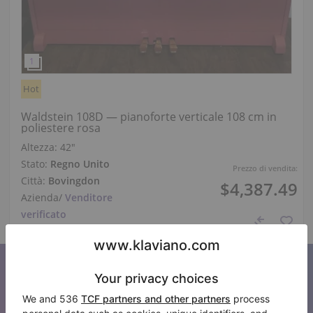
Hot
Waldstein 108D — pianoforte verticale 108 cm in
poliestere rosa
Altezza:
42″
Stato:
Regno Unito
Prezzo di vendita:
Città:
Bovingdon
$4,387.49
Azienda
/
Venditore
verificato
Iscriviti alla nostra newsletter
Tenetevi aggiornati su tutte le novità di Klaviano