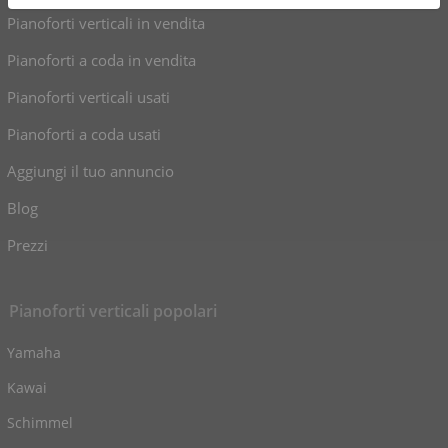
Pianoforti verticali in vendita
Pianoforti a coda in vendita
Pianoforti verticali usati
Pianoforti a coda usati
Aggiungi il tuo annuncio
Blog
Prezzi
Pianoforti verticali popolari
Yamaha
Kawai
Schimmel