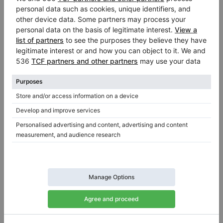
Hot
Usato, Yamaha, U3H
Anno: 1973
Altezza:
51″
Stato:
Paesi Bassi
Prezzo di vendita:
Città:
Veenendaal
$6,909.71
Azienda
/
Venditore
verificato