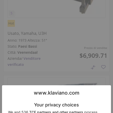
Hot
Usato, Yamaha, U3H
Anno: 1973
Altezza:
51″
Stato:
Paesi Bassi
Prezzo di vendita:
Città:
Veenendaal
$6,909.71
Azienda
/
Venditore
verificato