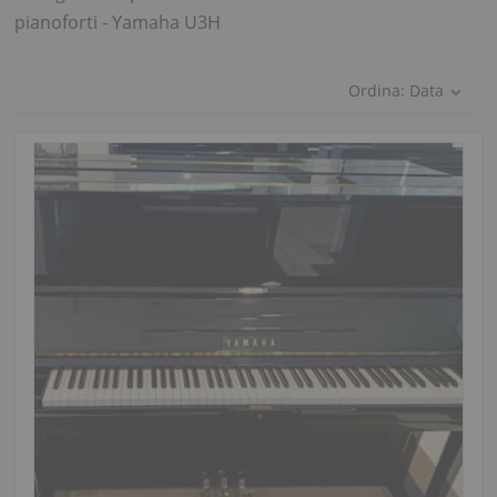
pianoforti - Yamaha U3H
Ordina:
Data