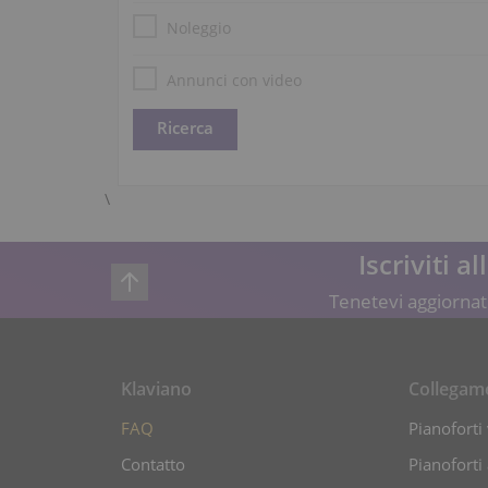
Noleggio
Annunci con video
\
Iscriviti a
Tenetevi aggiornati
Klaviano
Collegam
FAQ
Pianoforti 
Contatto
Pianoforti