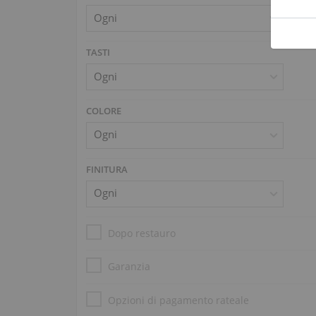
TASTI
COLORE
FINITURA
Dopo restauro
Garanzia
Opzioni di pagamento rateale