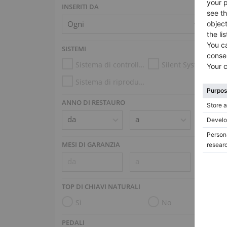
INSERITI DA
SISTEMI
Sistema di controllo dell’umidità
Silent System
Sistema di riproduzione (es. Disklavier, PianoDisc)
ANNO DI RESTAURO
MESI DI GARANZIA
TOP DI CHIAVI NATURALI
Sì
No
PEDALI