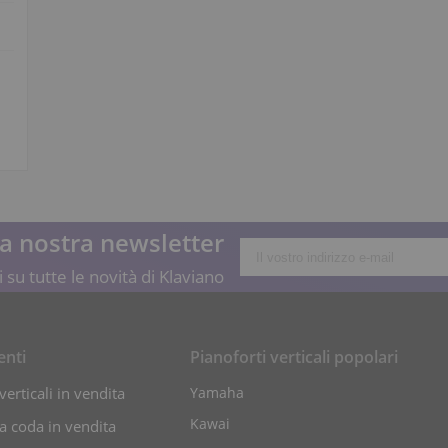
lla nostra newsletter
 su tutte le novità di Klaviano
enti
Pianoforti verticali popolari
verticali in vendita
Yamaha
Kawai
 a coda in vendita