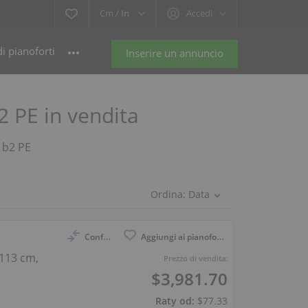
Cm /
In
Accedi
i pianoforti
Inserire un annuncio
2 PE in vendita
a b2 PE
Ordina:
Data
Confronto
Aggiungi ai pianoforti osservati
 113 cm,
Prezzo di vendita:
$3,981.70
Raty od:
$77.33