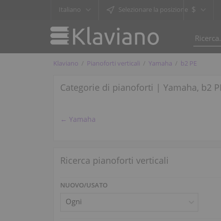
$
Italiano
Selezionare la posizione
Klaviano
Pianoforti verticali
Yamaha
b2 PE
Categorie di pianoforti | Yamaha, b2 P
← Yamaha
Ricerca pianoforti verticali
NUOVO/USATO