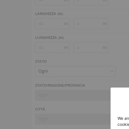
LARGHEZZA
(
IN
)
in
in
LUNGHEZZA
(
IN
)
in
in
STATO
Ogni
STATO/REGIONE/PROVINCIA
Ogni
CITTÀ
Ogni