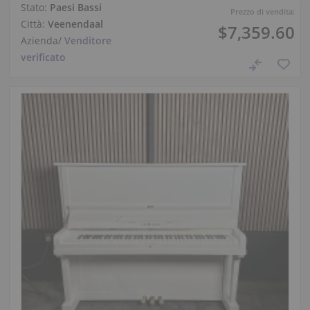
Stato:
Paesi Bassi
Prezzo di vendita:
Città:
Veenendaal
$7,359.60
Azienda
/
Venditore
verificato