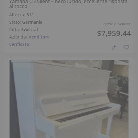
Yamaha U3 Silent – nero lucido, eccellente risposta
al tocco
Altezza:
51″
Stato:
Germania
Prezzo di vendita:
Città:
Swisttal
$7,959.44
Azienda
/
Venditore
verificato