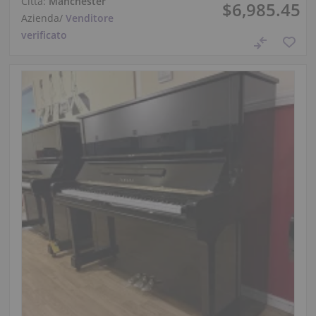
Città:
Manchester
$6,985.45
Azienda
/
Venditore
verificato