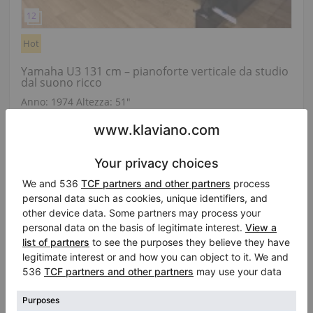
Hot
Yamaha U3 131 cm – pianoforte verticale da studio
dal suono ricco
Anno: 1974
Altezza:
51″
Stato:
Regno Unito
Prezzo di vendita:
Città:
Manchester
$6,716.26
Azienda
/
Venditore
verificato