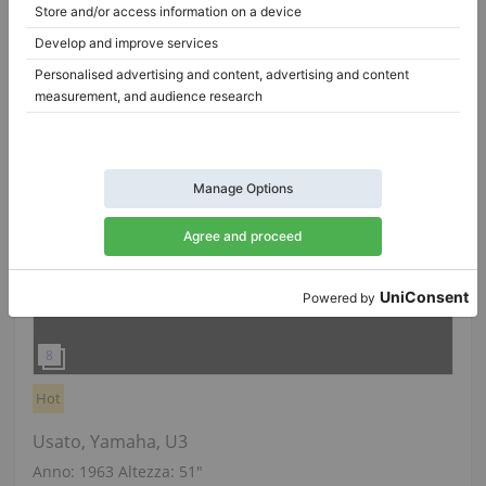
Hot
Usato, Yamaha, U3
Anno: 1963
Altezza:
51″