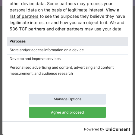
Klaviano
FAQ
Contatto
Chi siamo
Scrivi una recensione
Regolamento
Politica della privacy
Impostazioni per il consenso
Collegamenti