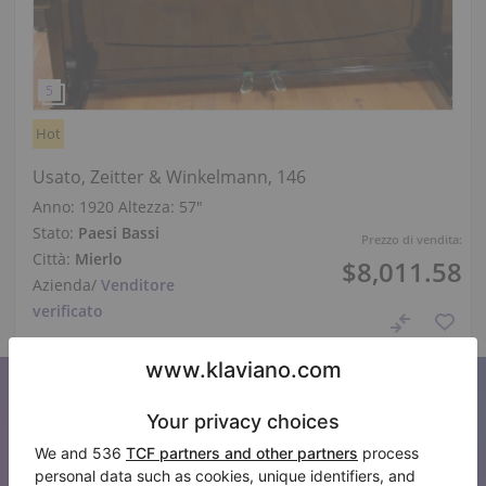
Hot
Usato, Zeitter & Winkelmann, 146
Anno: 1920
Altezza:
57″
Stato:
Paesi Bassi
Prezzo di vendita:
Città:
Mierlo
$8,011.58
Azienda
/
Venditore
verificato
Iscriviti alla nostra newsletter
Tenetevi aggiornati su tutte le novità di Klaviano