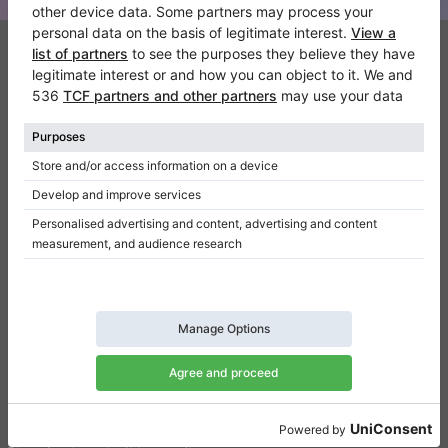
Klaviano
FAQ
Contatto
Chi siamo
Scrivi una recensione
Regolamento
Politica della privacy
Impostazioni per il consenso
Collegamenti