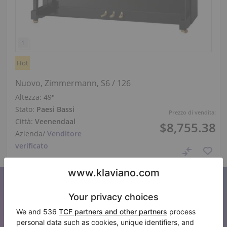
Hot
Nuovo, Zimmermann, S6 / 126
Altezza:
49″
Stato:
Paesi Bassi
Prezzo di vendita:
Città:
Veenendaal
$8,755.38
Azienda
/
Venditore
verificato
Iscriviti alla nostra newsletter
Tenetevi aggiornati su tutte le novità di Klaviano