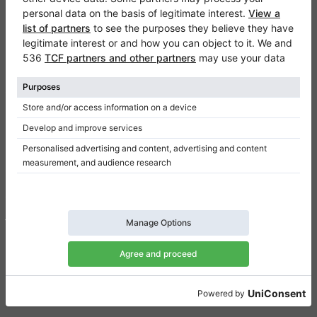
Klaviano
FAQ
Contact
Informatie
Een review schrijven
Gebruiksvoorwaarden
Gegevensbeveiliging
Toestemmingsinstellingen
Snelkoppelingen
Piano’s te koop