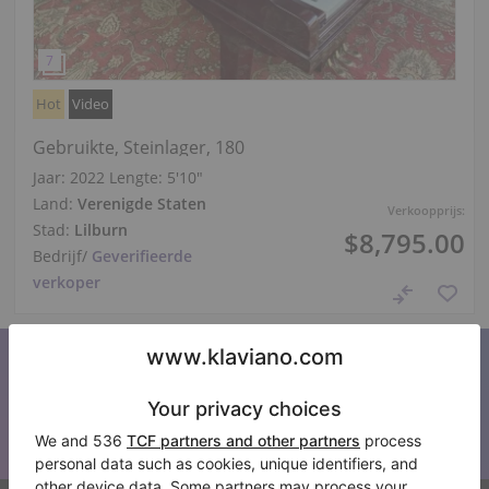
Hot
Video
Gebruikte, Steinlager, 180
Jaar: 2022
Lengte:
5′10″
Land:
Verenigde Staten
Verkoopprijs:
Stad:
Lilburn
$8,795.00
Bedrijf
/
Geverifieerde
verkoper
Abonneer u op onze nieuwsbrief
Blijf op de hoogte van al het Klaviano nieuws