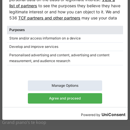
Klaviano
FAQ
Contact
Informatie
Een review schrijven
Gebruiksvoorwaarden
Gegevensbeveiliging
Toestemmingsinstellingen
Snelkoppelingen
Piano’s te koop
Grand piano’s te koop