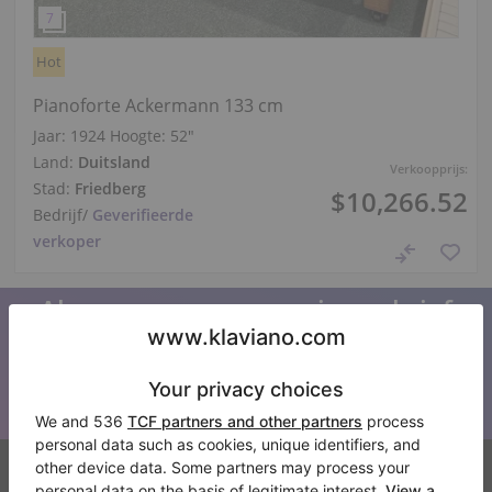
Hot
Pianoforte Ackermann 133 cm
Jaar: 1924
Hoogte:
52″
Land:
Duitsland
Verkoopprijs:
Stad:
Friedberg
$10,266.52
Bedrijf
/
Geverifieerde
verkoper
Abonneer u op onze nieuwsbrief
Blijf op de hoogte van al het Klaviano nieuws