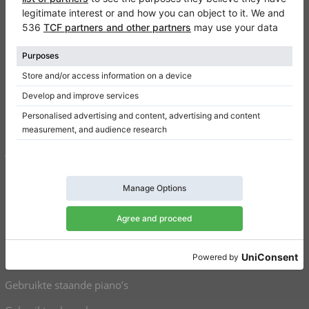
FAQ
Contact
Informatie
Een review schrijven
Gebruiksvoorwaarden
Gegevensbeveiliging
Toestemmingsinstellingen
Snelkoppelingen
Piano’s te koop
Grand piano’s te koop
Gebruikte staande piano’s