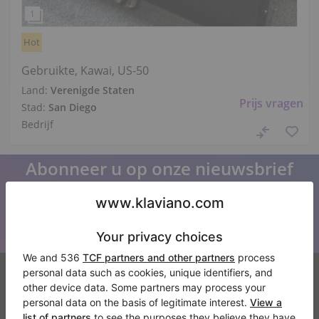
Hot
Gebruikte, Kawai, US-50
Land:
Verenigde Staten
Prijs vragen
Stad:
San Diego
Bedrijf
Abonneer u op onze nieuwsbrief
Blijf op de hoogte van al het Klaviano nieuws
Klaviano