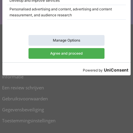
Klaviano
FAQ
Contact
Informatie
Een review schrijven
Gebruiksvoorwaarden
Gegevensbeveiliging
Toestemmingsinstellingen