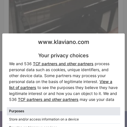
Hot
Gebruikte, Yamaha, U30B
Jaar: 1986
Hoogte:
51″
Verkoopprijs:
Land:
Verenigde Staten
$5,995.00
Stad:
Eastchester
Bedrijf
Abonneer u op onze nieuwsbrief
Blijf op de hoogte van al het Klaviano nieuws