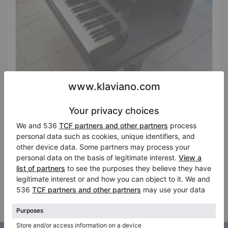
Hot
Gebruikte, August Förster, 170
Jaar: 1980
Lengte:
5′6″
Land:
Italië
Stad:
Camponogara
Prijs vragen
Bedrijf
/
Geverifieerde
verkoper