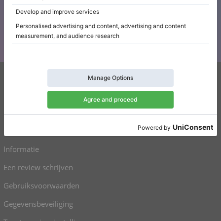
Abonneer u op onze nieuwsbrief
Blijf op de hoogte van al het Klaviano nieuws
Klaviano
FAQ
Contact
Informatie
Een review schrijven
Gebruiksvoorwaarden
Gegevensbeveiliging