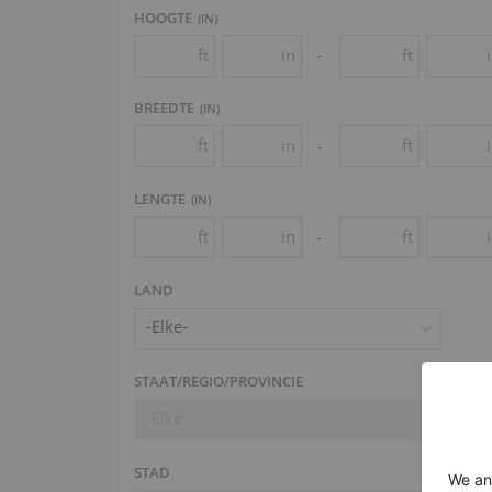
HOOGTE
(
IN
)
ft
in
ft
-
BREEDTE
(
IN
)
ft
in
ft
-
LENGTE
(
IN
)
ft
in
ft
-
LAND
-Elke-
STAAT/REGIO/PROVINCIE
-Elke-
STAD