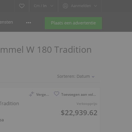
Cm /
In
Aanmelden
ensten
Plaats een advertentie
himmel W 180 Tradition
Sorteren:
Datum
Vergelijk
Toevoegen aan volglijst
Tradition
Verkoopprijs:
$22,939.62
ba