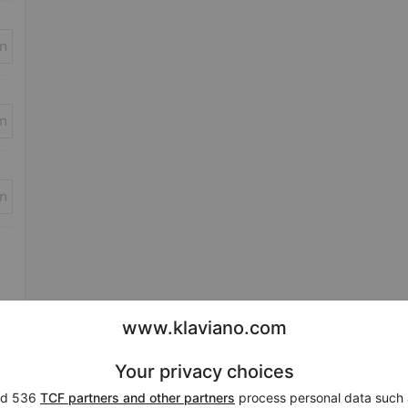
in
in
in