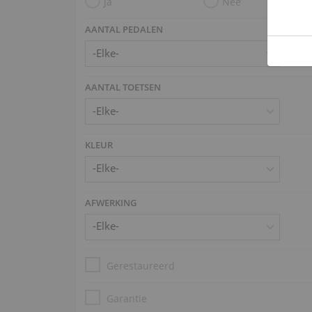
Ja
Nee
AANTAL PEDALEN
AANTAL TOETSEN
KLEUR
AFWERKING
Gerestaureerd
Garantie