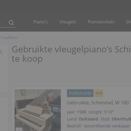
Piano’s
Vleugels
Pianowinkels
Di
 Tradition
Gebruikte vleugelpiano’s Sc
l,
te koop
Perfecte prijs
Hot
Gebruikte, Schimmel, W 180 
Jaar: 1988
Lengte:
5′10″
Land:
Duitsland
Stad:
Oberthul
Bedrijf
/
Geverifieerde verkoper