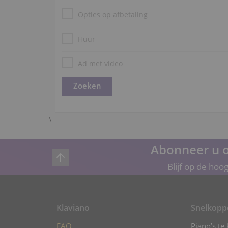
Opties op afbetaling
Huur
Ad met video
\
Abonneer u o
Blijf op de hoo
Klaviano
Snelkopp
FAQ
Piano’s te