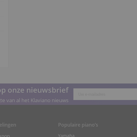
p onze nieuwsbrief
gte van al het Klaviano nieuws
elingen
Populaire piano’s
 koop
Yamaha