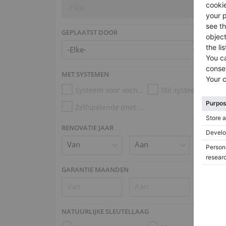
-Elke-
GEPLAATST DOOR
MET SYSTEMEN
Systeem voor vochtigheidscontrole
Stil systeem
Zelfspelende (met Disklavier, PianoDisc, Kioshi)
RENOVATIE JAAR
GARANTIE MAANDEN
NATUURLIJKE SLEUTELLAAG