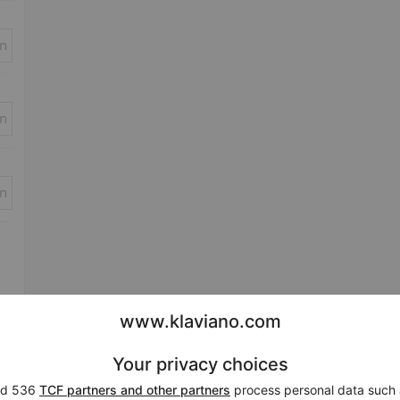
in
in
in