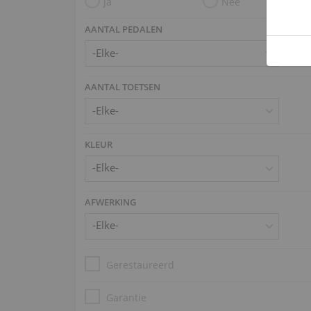
Ja
Nee
AANTAL PEDALEN
AANTAL TOETSEN
KLEUR
AFWERKING
Gerestaureerd
Garantie