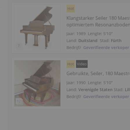
Hot
Klangstarker Seiler 180 Maes
optimiertem Resonanzbode
Jaar: 1989
Lengte:
5′10″
Land:
Duitsland
Stad:
Fürth
Bedrijf
/
Geverifieerde verkoper
Hot
Video
Gebruikte, Seiler, 180 Maest
Jaar: 1990
Lengte:
5′10″
Land:
Verenigde Staten
Stad:
Li
Bedrijf
/
Geverifieerde verkoper