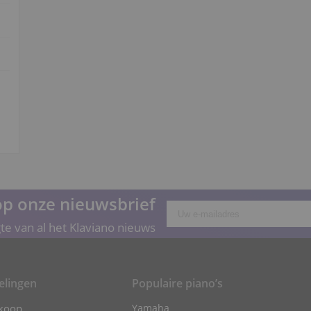
p onze nieuwsbrief
gte van al het Klaviano nieuws
elingen
Populaire piano’s
 koop
Yamaha