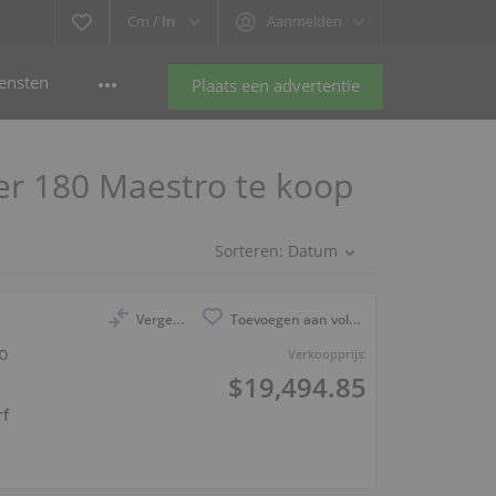
Cm /
In
Aanmelden
ensten
Plaats een advertentie
ler 180 Maestro te koop
Sorteren:
Datum
Vergelijk
Toevoegen aan volglijst
ro
Verkoopprijs:
$19,494.85
rf