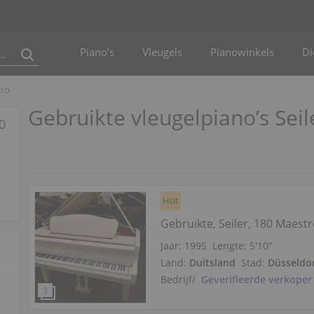
Piano’s
Vleugels
Pianowinkels
Di
tro
Gebruikte vleugelpiano’s Sei
0
Hot
Gebruikte, Seiler, 180 Maest
Jaar: 1995
Lengte:
5′10″
Land:
Duitsland
Stad:
Düsseldo
Bedrijf
/
Geverifieerde verkoper