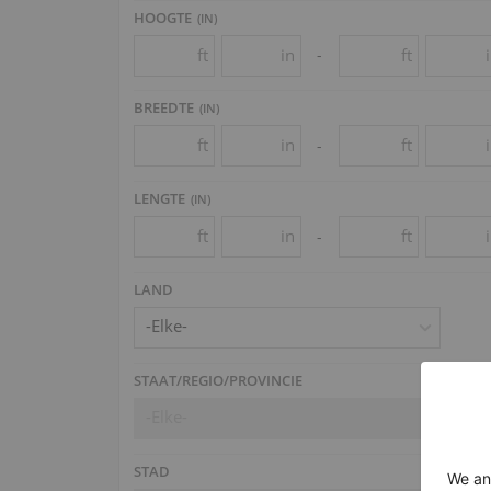
HOOGTE
(
IN
)
ft
in
ft
-
BREEDTE
(
IN
)
ft
in
ft
-
LENGTE
(
IN
)
ft
in
ft
-
LAND
-Elke-
STAAT/REGIO/PROVINCIE
-Elke-
STAD