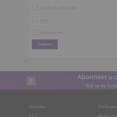
Opties op afbetaling
Huur
Ad met video
\
Abonneer u o
Blijf op de hoo
Klaviano
Snelkopp
FAQ
Piano’s te