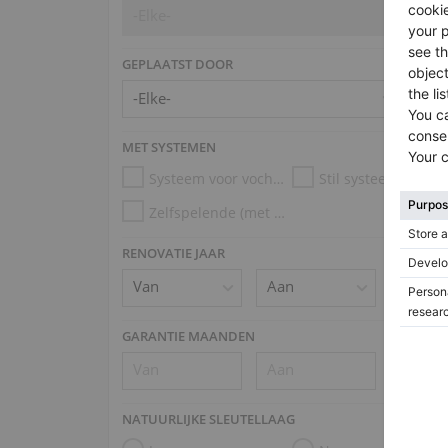
-Elke-
GEPLAATST DOOR
MET SYSTEMEN
Systeem voor vochtigheidscontrole
Stil systeem
Zelfspelende (met Disklavier, PianoDisc, Kioshi)
RENOVATIE JAAR
GARANTIE MAANDEN
NATUURLIJKE SLEUTELLAAG