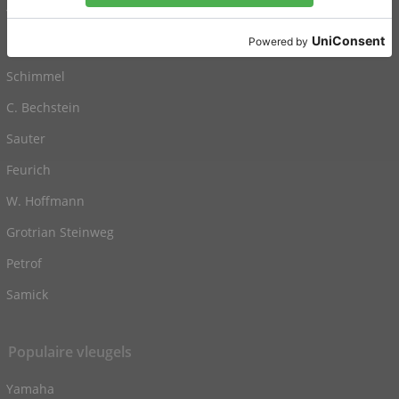
Yamaha
Kawai
Schimmel
C. Bechstein
Sauter
Feurich
W. Hoffmann
Grotrian Steinweg
Petrof
Samick
Populaire vleugels
Yamaha