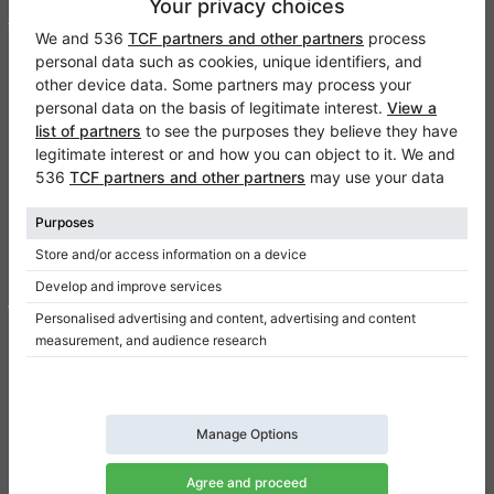
Toestemmingsinstellingen
Snelkoppelingen
Piano’s te koop
Grand piano’s te koop
Gebruikte staande piano’s
Gebruikte vleugels
Voeg uw advertentie toe
Blog
Prijzen
Populaire piano’s