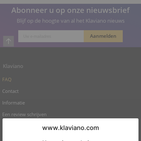
Abonneer u op onze nieuwsbrief
Blijf op de hoogte van al het Klaviano nieuws
Klaviano
FAQ
Contact
Informatie
Een review schrijven
Gebruiksvoorwaarden
Gegevensbeveiliging