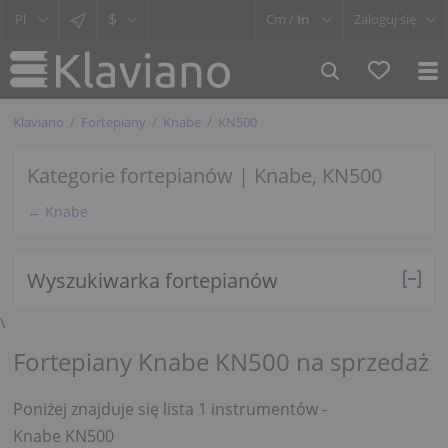
$
Cm /
In
Zaloguj się
Klaviano
Fortepiany
Knabe
KN500
Kategorie fortepianów | Knabe, KN500
← Knabe
Wyszukiwarka fortepianów
\
Fortepiany Knabe KN500 na sprzedaż
Poniżej znajduje się lista 1 instrumentów -
Knabe KN500