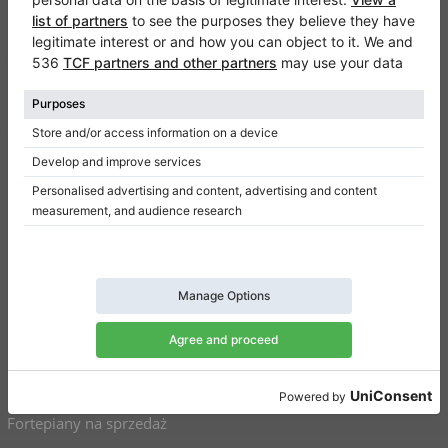
Klaviano
Częste pytania
Kontakt
O nas
Dodaj opinie
Regulamin
Polityka prywatności
Ustawienia uzyskiwania zgody
Na skróty
Pianina na sprzedaż
Fortepiany na sprzedaż