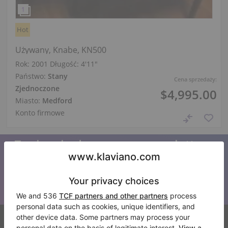
Hot
Używany, Knabe, KN500
Rok: 2001
Długość:
4′11″
Państwo:
Stany
Cena sprzedaży:
Zjednoczone
$4,995.00
Miasto:
Medford
Konto firmowe
Zapisz się do naszego newslettera
Bądź na bieżąco z wszystkimi nowościami Klaviano