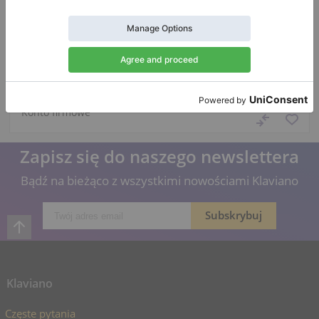
Nowy, Nordiska, 185
Długość:
6′
Państwo:
Stany
Zjednoczone
Zapytanie o cenę
Miasto:
Bloomingdale
Konto firmowe
Zapisz się do naszego newslettera
Bądź na bieżąco z wszystkimi nowościami Klaviano
Klaviano
Częste pytania