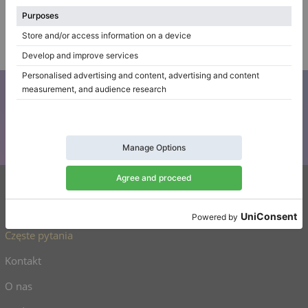
Konto firmowe
/
$32,183.81
Zweryfikowany
sprzedawca
Zapisz się do naszego newslettera
Bądź na bieżąco z wszystkimi nowościami Klaviano
Klaviano
Częste pytania
Kontakt
O nas