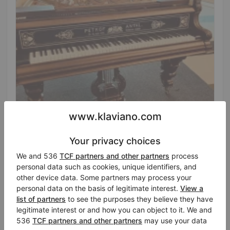
Hot
Petrof ANT.PETROF 170 — odrestaurowany
fortepian salonowy z 1882 r.
Rok: 1882
Długość:
5′6″
Państwo:
Niemcy
Miasto:
Berlin
Cena sprzedaży: