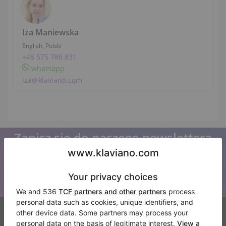
Iza Maniewska
English, Polski
+48 575 786 831
whatsapp
iza@klaviano.com
Zapisz się do naszego newslettera
Bądź na bieżąco z wszystkimi nowościami Klaviano