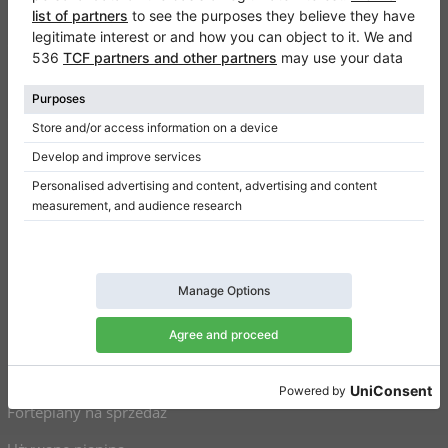
Klaviano
Częste pytania
Kontakt
O nas
Dodaj opinie
Regulamin
Polityka prywatności
Ustawienia uzyskiwania zgody
Na skróty
Pianina na sprzedaż
Fortepiany na sprzedaż