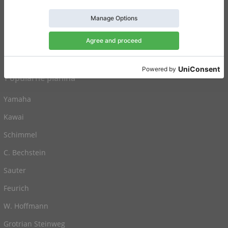
Dodaj ogłoszenie
Blog
Cennik
Popularne pianina
Yamaha
Kawai
Schimmel
C. Bechstein
Sauter
Feurich
W. Hoffmann
Grotrian Steinweg