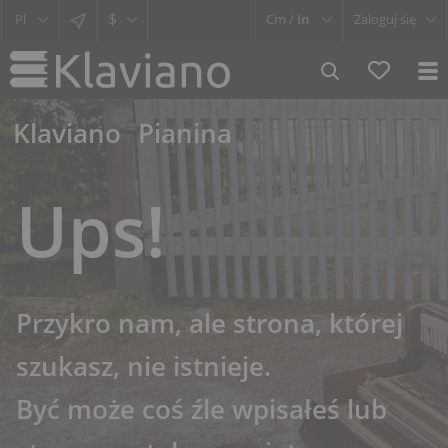
$
Cm /
In
Zaloguj się
Klaviano
Pianina
Ups!
Przykro nam, ale strona, której
szukasz, nie istnieje.
Być może coś źle wpisałeś lub