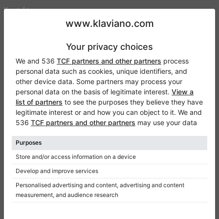
Kontakt
O nas
Dodaj opinie
Regulamin
Polityka prywatności
Ustawienia uzyskiwania zgody
Na skróty
Pianina na sprzedaż
Fortepiany na sprzedaż
Używane pianina
Używane fortepiany