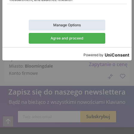
Hot
Nowy, August Forster, 116 D
Wysokość:
45″
Państwo:
Stany
Zjednoczone
Zapytanie o cenę
Miasto:
Bloomingdale
Konto firmowe
Zapisz się do naszego newslettera
Bądź na bieżąco z wszystkimi nowościami Klaviano