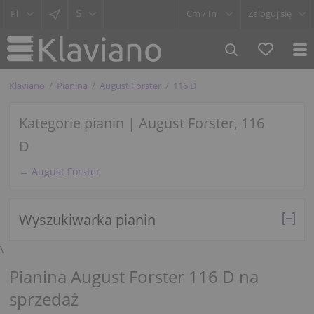
$
Cm /
In
Zaloguj się
Klaviano
Pianina
August Forster
116 D
Kategorie pianin | August Forster, 116
D
← August Forster
Wyszukiwarka pianin
\
Pianina August Forster 116 D na
sprzedaż