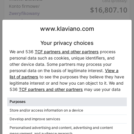
Cena sprzedaży:
Konto firmowe
/
$16,807.10
Zweryfikowany
sprzedawca