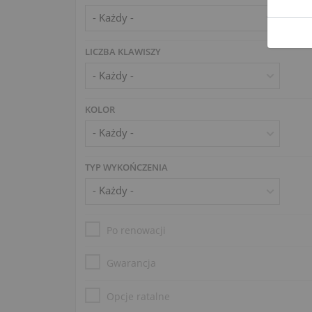
LICZBA KLAWISZY
KOLOR
TYP WYKOŃCZENIA
Po renowacji
Gwarancja
Opcje ratalne