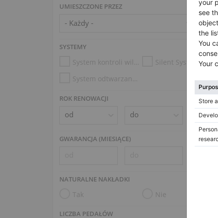
UMIESZCZONE PRZEZ
SYSTEMY
System kontroli wilgotności
Silent System
System odtwarzania (np. Disklavier, PianoDisc)
ROK RENOWACJI
GWARANCJA (MIESIĄCE)
NATURALNE NAKŁADKI
Tak
Nie
LICZBA PEDAŁÓW