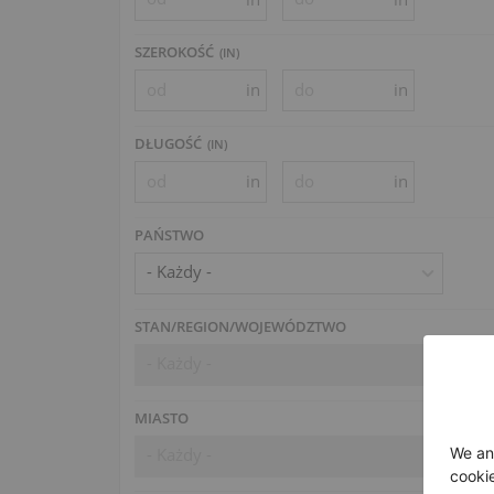
SZEROKOŚĆ
(
IN
)
in
in
DŁUGOŚĆ
(
IN
)
in
in
PAŃSTWO
- Każdy -
STAN/REGION/WOJEWÓDZTWO
- Każdy -
MIASTO
- Każdy -