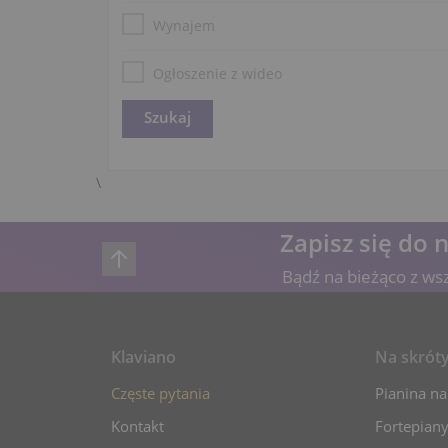
Wynajem
Ogłoszenie z wideo
\
Zapisz się do 
Bądź na bieżąco z ws
Klaviano
Na skrót
Częste pytania
Pianina na
Kontakt
Fortepiany