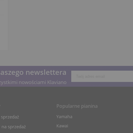
naszego newslettera
zystkimi nowościami Klaviano
y
Popularne pianina
 sprzedaż
Yamaha
Kawai
 na sprzedaż