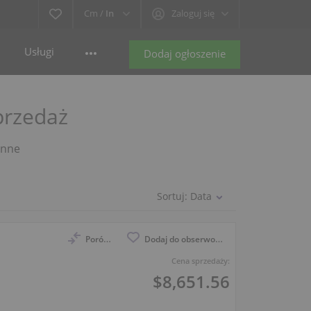
Cm /
In
Zaloguj się
Usługi
Dodaj ogłoszenie
przedaż
Inne
Sortuj:
Data
Porównaj
Dodaj do obserwowanych
Cena sprzedaży:
$8,651.56