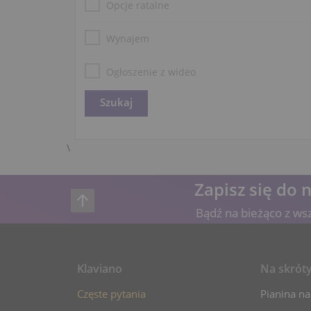
Opcje ratalne
Wynajem
Ogłoszenie z wideo
\
Zapisz się do 
Bądź na bieżąco z ws
Klaviano
Na skrót
Częste pytania
Pianina na