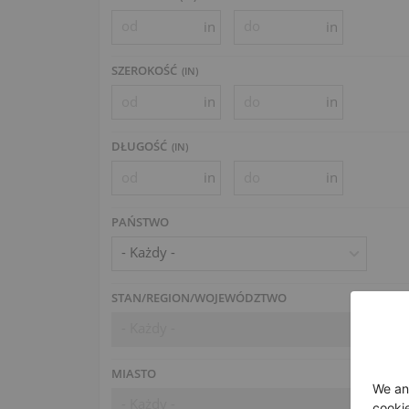
in
in
SZEROKOŚĆ
(
IN
)
in
in
DŁUGOŚĆ
(
IN
)
in
in
PAŃSTWO
- Każdy -
STAN/REGION/WOJEWÓDZTWO
- Każdy -
MIASTO
- Każdy -