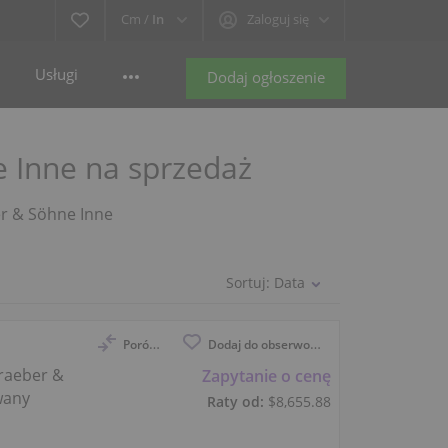
Cm /
In
Zaloguj się
Usługi
Dodaj ogłoszenie
e Inne na sprzedaż
ber & Söhne Inne
Sortuj:
Data
Porównaj
Dodaj do obserwowanych
raeber &
Zapytanie o cenę
wany
Raty od:
$8,655.88