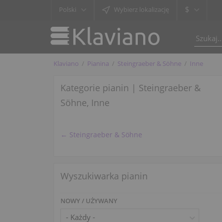
$
Polski
Wybierz lokalizację
Klaviano
Pianina
Steingraeber & Söhne
Inne
Kategorie pianin | Steingraeber &
Söhne, Inne
← Steingraeber & Söhne
Wyszukiwarka pianin
NOWY / UŻYWANY