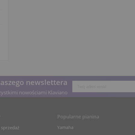
naszego newslettera
zystkimi nowościami Klaviano
y
Popularne pianina
 sprzedaż
Yamaha