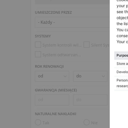
UMIESZCZONE PRZEZ
SYSTEMY
System kontroli wilgotności
Silent System
System odtwarzania (np. Disklavier, PianoDisc)
ROK RENOWACJI
GWARANCJA (MIESIĄCE)
NATURALNE NAKŁADKI
Tak
Nie