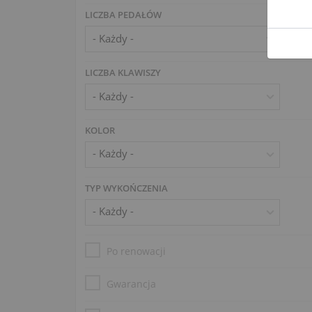
LICZBA PEDAŁÓW
LICZBA KLAWISZY
KOLOR
TYP WYKOŃCZENIA
Po renowacji
Gwarancja