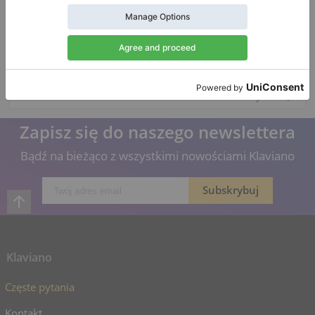
Nowy, Weinbach, 114
Wysokość:
44″
Państwo:
Stany
Zjednoczone
Zapytanie o cenę
Miasto:
Bloomingdale
Konto firmowe
Zapisz się do naszego newslettera
Bądź na bieżąco z wszystkimi nowościami Klaviano
Klaviano
Częste pytania
Kontakt