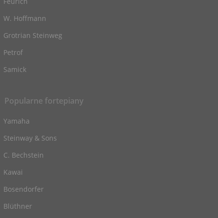
Feurich
W. Hoffmann
Grotrian Steinweg
Petrof
Samick
Popularne fortepiany
Yamaha
Steinway & Sons
C. Bechstein
Kawai
Bosendorfer
Blüthner