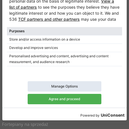
Klaviano
Częste pytania
Kontakt
O nas
Dodaj opinie
Regulamin
Polityka prywatności
Ustawienia uzyskiwania zgody
Na skróty
Pianina na sprzedaż
Fortepiany na sprzedaż