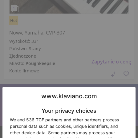
Hot
Nowy, Yamaha, CVP-307
Wysokość:
33″
Państwo:
Stany
Zjednoczone
Zapytanie o cenę
Miasto:
Poughkeepsie
Konto firmowe
Zapisz się do naszego newslettera
Bądź na bieżąco z wszystkimi nowościami Klaviano