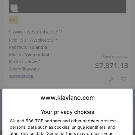
Hot
Używany, Yamaha, U3M
Rok: 1981
Wysokość:
51″
Państwo:
Holandia
Miasto:
Veenendaal
Cena sprzedaży:
Konto firmowe
/
$7,371.13
Zweryfikowany
sprzedawca
Zapisz się do naszego newslettera
Bądź na bieżąco z wszystkimi nowościami Klaviano