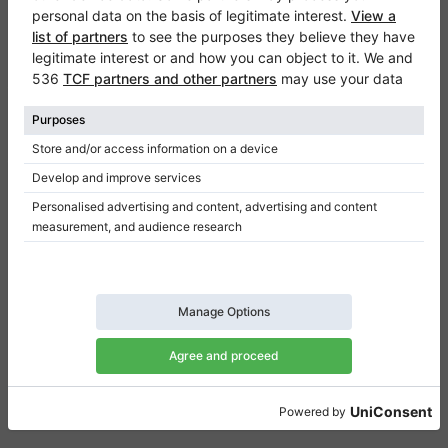
Klaviano
Częste pytania
Kontakt
O nas
Dodaj opinie
Regulamin
Polityka prywatności
Ustawienia uzyskiwania zgody
Na skróty
Pianina na sprzedaż