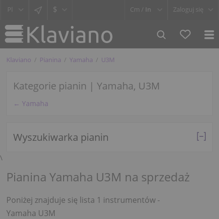
$
Cm /
In
Zaloguj się
Klaviano
Pianina
Yamaha
U3M
Kategorie pianin | Yamaha, U3M
← Yamaha
Wyszukiwarka pianin
\
Pianina Yamaha U3M na sprzedaż
Poniżej znajduje się lista 1 instrumentów -
Yamaha U3M