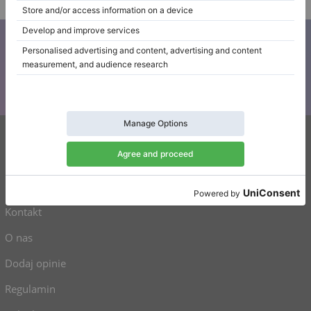
Zapisz się do naszego newslettera
Bądź na bieżąco z wszystkimi nowościami Klaviano
Klaviano
Częste pytania
Kontakt
O nas
Dodaj opinie
Regulamin