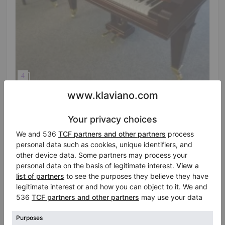
Hot
Pfeiffer model 170, fortepian skrzydłowy w
orzechu, 170 cm
Rok: 1922
Długość:
5′6″
Państwo:
Niemcy
Miasto:
Bielefeld
Cena sprzedaży:
Konto firmowe
/
$9,689.75
Zweryfikowany
sprzedawca