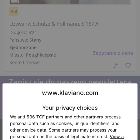
Hot
Używany, Schulze & Pollmann, S 187 A
Długość:
6′2″
Państwo:
Stany
Zjednoczone
Zapytanie o cenę
Miasto:
Poughkeepsie
Konto firmowe
Zapisz się do naszego newslettera
Bądź na bieżąco z wszystkimi nowościami Klaviano
Klaviano