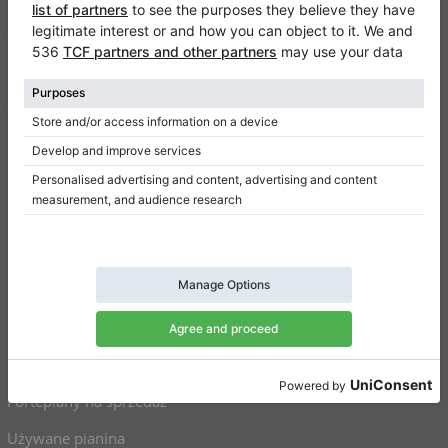
Częste pytania
Kontakt
O nas
Dodaj opinie
Regulamin
Polityka prywatności
Ustawienia uzyskiwania zgody
Na skróty
Pianina na sprzedaż
Fortepiany na sprzedaż
Używane pianina