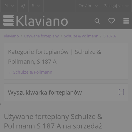
$
Cm /
In
Zaloguj się
Klaviano
Używane fortepiany
Schulze & Pollmann
S 187 A
Kategorie fortepianów | Schulze &
Pollmann, S 187 A
← Schulze & Pollmann
Wyszukiwarka fortepianów
\
Używane fortepiany Schulze &
Pollmann S 187 A na sprzedaż