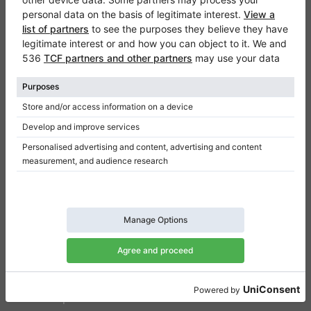
Klaviano
Częste pytania
Kontakt
O nas
Dodaj opinie
Regulamin
Polityka prywatności
Ustawienia uzyskiwania zgody
Na skróty
Pianina na sprzedaż