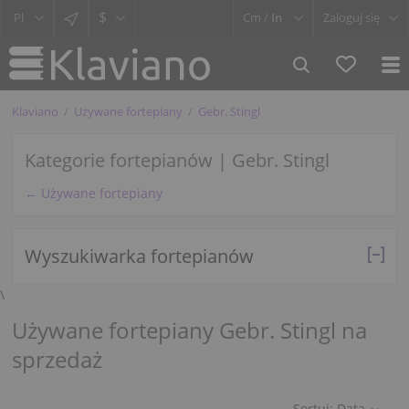
$
Cm /
In
Zaloguj się
Klaviano
Używane fortepiany
Gebr. Stingl
Kategorie fortepianów | Gebr. Stingl
← Używane fortepiany
Wyszukiwarka fortepianów
\
Używane fortepiany Gebr. Stingl na
sprzedaż
Sortuj:
Data