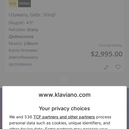
Hot
Wideo
Używany, Gebr. Stingl
Długość:
4′3″
Państwo:
Stany
Zjednoczone
Miasto:
Lilburn
Cena sprzedaży:
Konto firmowe
/
$2,995.00
Zweryfikowany
sprzedawca
Zapisz się do naszego newslettera
Bądź na bieżąco z wszystkimi nowościami Klaviano