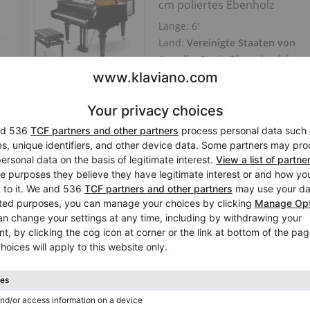
cm poliertes Ebenholz
Länge:
6′
Land:
Vereinigte Staaten von
Amerika
Stadt:
Bloomingdale
Klavierhändler/Klavierstimmer
Hot
Bohemia 185A Janacek Flüge
cm, poliertes Ebenholz
Länge:
6′
Land:
Vereinigte Staaten von
Amerika
Stadt:
Bloomingdale
Klavierhändler/Klavierstimmer
Hot
Neues Bohemia 225 Smetan
cm hochglanzpoliertes Eben