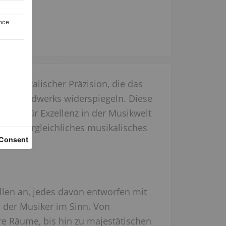
 musikalischer Präzision, die das
chen Handwerks widerspiegeln. Diese
ymbol für Exzellenz in der Musikwelt
ein unvergleichliches musikalisches
llen an, jedes davon entworfen mit
 der Musiker im Sinn. Von
re Räume, bis hin zu majestätischen