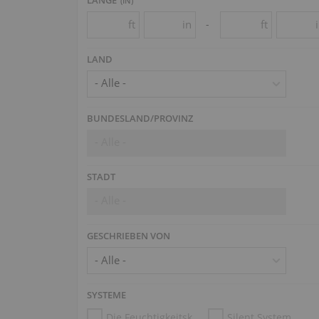
(
IN
)
ft
in
ft
-
LAND
- Alle -
BUNDESLAND/PROVINZ
- Alle -
STADT
- Alle -
GESCHRIEBEN VON
SYSTEME
Die Feuchtigkeitskontrollsysteme
Silent System