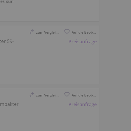
les-sur-
zum Vergleich anmelden
Auf die Beobachtungsliste
er 59-
Preisanfrage
zum Vergleich anmelden
Auf die Beobachtungsliste
ompakter
Preisanfrage
i