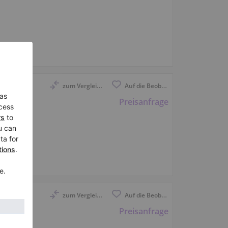
zum Vergleich anmelden
Auf die Beobachtungsliste
l — 185
Preisanfrage
zum Vergleich anmelden
Auf die Beobachtungsliste
a — 225
Preisanfrage
holz