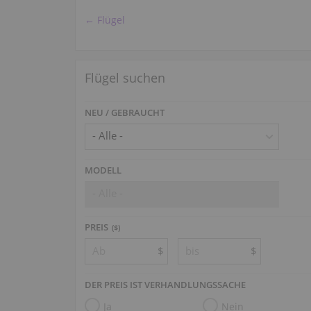
185A Janacek
(1)
← Flügel
225 Smetana
(1)
Flügel suchen
NEU / GEBRAUCHT
MODELL
- Alle -
PREIS
($)
$
$
DER PREIS IST VERHANDLUNGSSACHE
Ja
Nein