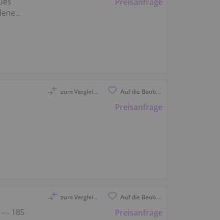
ues
Preisanfrage
dene
zum Vergleich anmelden
Auf die Beobachtungsliste
Preisanfrage
zum Vergleich anmelden
Auf die Beobachtungsliste
 — 185
Preisanfrage