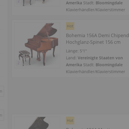
Amerika
Stadt:
Bloomingdale
Klavierhändler/Klavierstimmer
Hot
Bohemia 156A Demi Chipend
Hochglanz-Spinet 156 cm
Länge:
5′1″
Land:
Vereinigte Staaten von
Amerika
Stadt:
Bloomingdale
Klavierhändler/Klavierstimmer
in
in
Hot