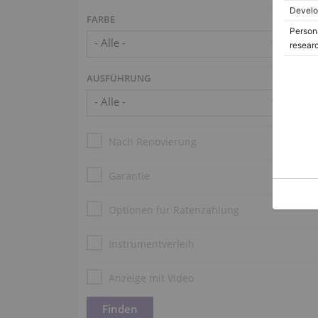
FARBE
AUSFÜHRUNG
Nach Renovierung
Garantie
Optionen für Ratenzahlung
Instrumentverleih
Anzeige mit Video