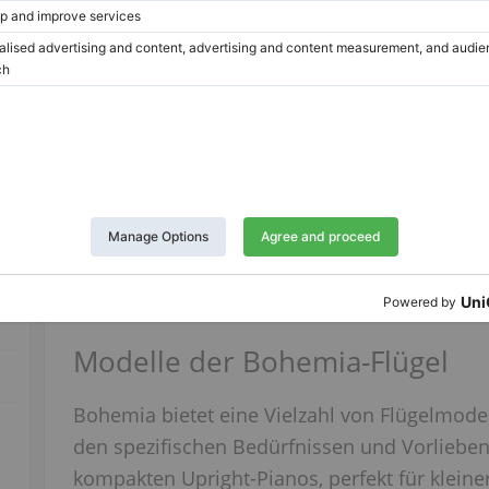
Länge:
7′4″
Land:
Vereinigte Staaten von
Amerika
Stadt:
Bloomingdale
Klavierhändler/Klavierstimmer
Bohemia-Markenklaviere sind exquisite Werke
tiefe Erbe und die Innovation des tschechis
elegant gestalteten Instrumente stehen als S
und bieten Pianisten aller Erfahrungsstufen 
Erlebnis.
Modelle der Bohemia-Flügel
Bohemia bietet eine Vielzahl von Flügelmode
den spezifischen Bedürfnissen und Vorlieben
kompakten Upright-Pianos, perfekt für kleine