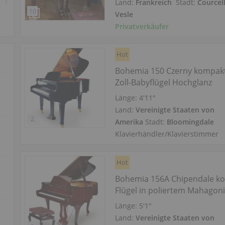
Land:
Frankreich
Stadt:
Courcel
Vesle
Privatverkäufer
Hot
Bohemia 150 Czerny kompakt
Zoll-Babyflügel Hochglanz
Länge:
4′11″
Land:
Vereinigte Staaten von
Amerika
Stadt:
Bloomingdale
Klavierhändler/Klavierstimmer
Hot
Bohemia 156A Chipendale k
Flügel in poliertem Mahagon
Länge:
5′1″
Land:
Vereinigte Staaten von