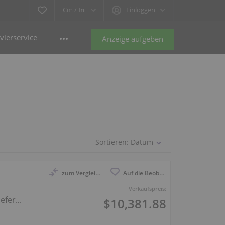
Cm /
In
Einloggen
vierservice
Anzeige aufgeben
Sortieren:
Datum
zum Vergleich anmelden
Auf die Beobachtungsliste
Verkaufspreis:
efer
$10,381.88