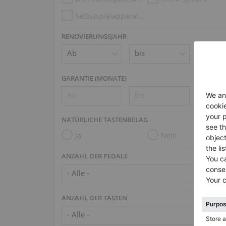
Selbstspielapparatur (z.B. Disklavier, PianoDisc, Spirio)
RENOVIERUNGSJAHR
GARANTIE (MONATE)
NATÜRLICHE TASTENBELAG
Ja
Nein
ANZAHL DER PEDALE
ANZAHL DER TASTEN