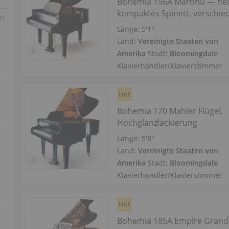
Bohemia 156A Martinu — ne
kompaktes Spinett, verschie
in
Ausführungen
Länge:
5′1″
Land:
Vereinigte Staaten von
Amerika
Stadt:
Bloomingdale
Klavierhändler/Klavierstimmer
Hot
Bohemia 170 Mahler Flügel,
Hochglanzlackierung
Länge:
5′8″
Land:
Vereinigte Staaten von
Amerika
Stadt:
Bloomingdale
Klavierhändler/Klavierstimmer
Hot
Bohemia 185A Empire Grand