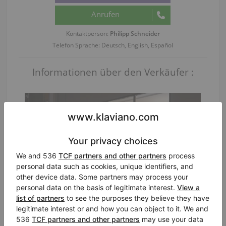
Kontaktperson:
Philipp Schneider
Telefon Sprache: Deutsch, English, Español
Informationen über den Verkäufer :
Klavierhändler/Klavierstimmer
Klavierland Piano & Art Galerie